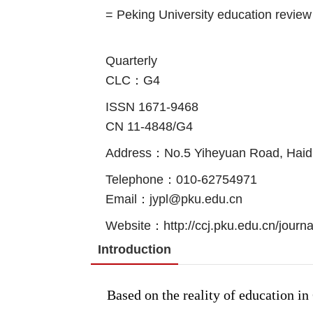
= Peking University education review
Quarterly
CLC：G4
ISSN 1671-9468
CN 11-4848/G4
Address：No.5 Yiheyuan Road, Haidian
Telephone：010-62754971
Email：jypl@pku.edu.cn
Website：
http://ccj.pku.edu.cn/journ
Introduction