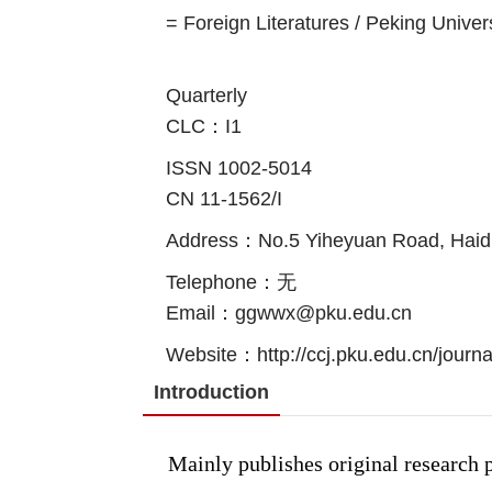
= Foreign Literatures / Peking Univer
Quarterly
CLC：I1
ISSN 1002-5014
CN 11-1562/I
Address：No.5 Yiheyuan Road, Haidian
Telephone：无
Email：ggwwx@pku.edu.cn
Website：
http://ccj.pku.edu.cn/journ
Introduction