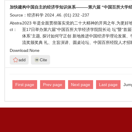
加快建构中国自主的经济学知识体系———第六届 “中国百所大学经济
Source：
经济科学 2024 ,46. (01) 232 -237
Abstra
2023 年是全面贯彻落实党的二十大精神的开局之年,为更好
ct：
至17日举办第六届“中国百所大学经济学院院长论 坛”暨“首届
体系”主题, 探讨如何守正创 新地推进中国经济学理论发
流奖颁奖典 礼、主旨演讲、圆桌论坛、中国百所经院人才招
Download:
None
add
Cite
First page
Prev page
Next page
Last page
Jum