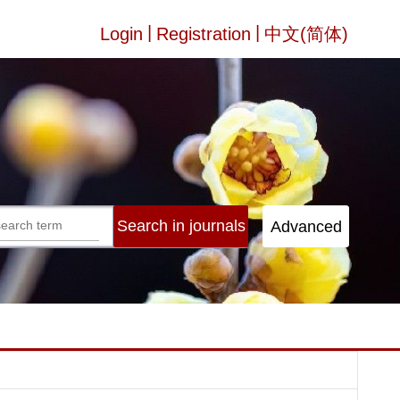
|
|
Login
Registration
中文(简体)