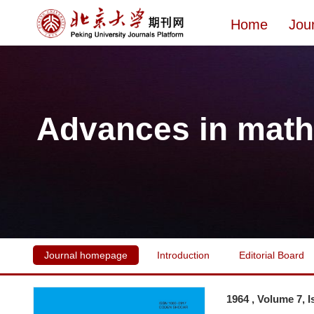
Home
Jou
Advances in math
Journal homepage
Introduction
Editorial Board
1964 , Volume 7, 