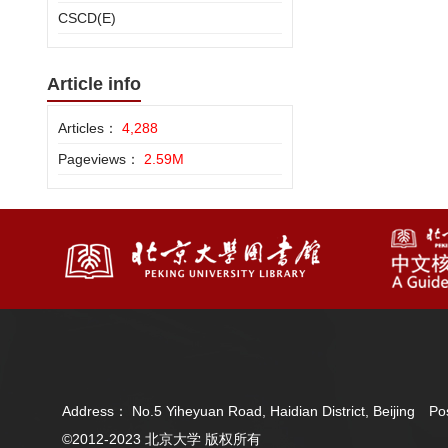
CSCD(E)
Article info
Articles：
4,288
Pageviews：
2.59M
Address： No.5 Yiheyuan Road, Haidian District, Beijing 
©2012-2023 北京大学 版权所有