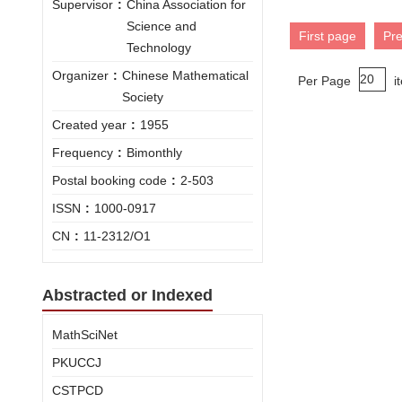
Supervisor
:
China Association for
Science and
First page
Pr
Technology
Organizer
:
Chinese Mathematical
Per Page
i
Society
Created year
:
1955
Frequency
:
Bimonthly
Postal booking code
:
2-503
ISSN
:
1000-0917
CN
:
11-2312/O1
Abstracted or Indexed
MathSciNet
PKUCCJ
CSTPCD