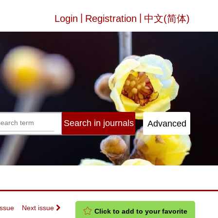
|
|
Login
Registration
中文(简体)
Issue
Next issue
Click to add to your favorite