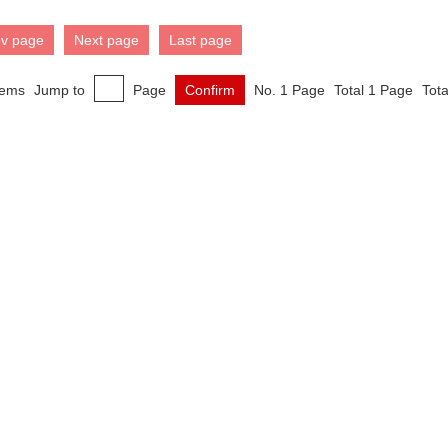
ev page
Next page
Last page
tems
Jump to
Page
Confirm
No. 1 Page
Total 1 Page
Tota