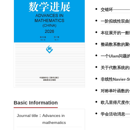
交错环
一阶拟线性双曲
本征展开的一般
整函数系数的聚
一个Ulam问题
关于代数系统的
非线性Navie
对称单叶函数的
Basic Information
欧几里得尺度作
学会活动消息
Journal title
:
Advances in
mathematics