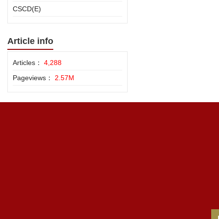
CSCD(E)
Article info
Articles：
4,288
Pageviews：
2.57M