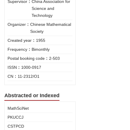
Supervisor
:
China Association for
Science and
Technology
Organizer
:
Chinese Mathematical
Society
Created year
:
1955
Frequency
:
Bimonthly
Postal booking code
:
2-503
ISSN
:
1000-0917
CN
:
11-2312/O1
Abstracted or Indexed
MathSciNet
PKUCCJ
CSTPCD