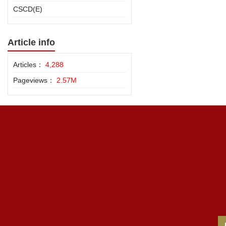
CSCD(E)
Article info
Articles：
4,288
Pageviews：
2.57M