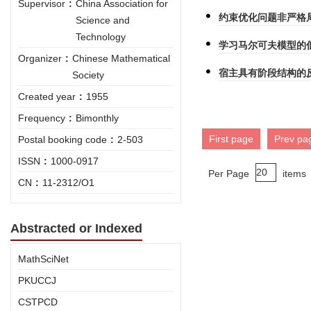
Supervisor
:
China Association for
约束优化问题非严格
Science and
Technology
学习马尔可夫模型的
Organizer
:
Chinese Mathematical
宿主具有阶段结构的
Society
Created year
:
1955
Frequency
:
Bimonthly
First page
Prev pa
Postal booking code
:
2-503
ISSN
:
1000-0917
Per Page
items
CN
:
11-2312/O1
Abstracted or Indexed
MathSciNet
PKUCCJ
CSTPCD