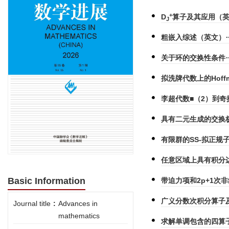
+
D
算子及其应用（
J
粗嵌入综述（英文）
关于环的交换性条件
拟洗牌代数上的Hoffm
李超代数■（2）到
具有二元生成的交换
有限群的SS-拟正规
任意区域上具有积分
Basic Information
带迫力项和2p+1次
广义分数次积分算子
Journal title
:
Advances in
mathematics
求解单调包含的四算