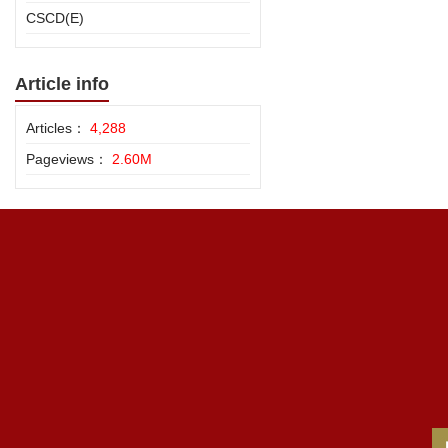
CSCD(E)
Article info
Articles：
4,288
Pageviews：
2.60M