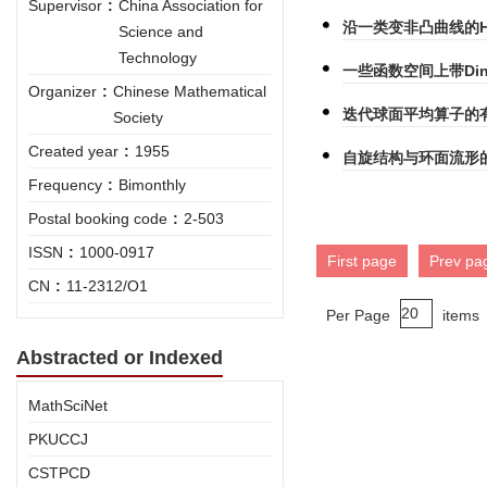
Supervisor
:
China Association for
沿一类变非凸曲线的Hi
Science and
Technology
一些函数空间上带Dini
Organizer
:
Chinese Mathematical
迭代球面平均算子的
Society
Created year
:
1955
自旋结构与环面流形
Frequency
:
Bimonthly
Postal booking code
:
2-503
ISSN
:
1000-0917
First page
Prev pa
CN
:
11-2312/O1
Per Page
items
Abstracted or Indexed
MathSciNet
PKUCCJ
CSTPCD