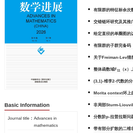
有限群的特征标余次
交错链环研究及其推
给定直径的单圈图的边
有限群的子群完备码
关于Freiman-L
整体函数域F
（x）
11
(3,1)-维李2-代数
Morita conte
Basic Information
非局部Sturm-Liou
分数阶p-拉普拉斯
Journal title
:
Advances in
mathematics
带有部分扩散的二维