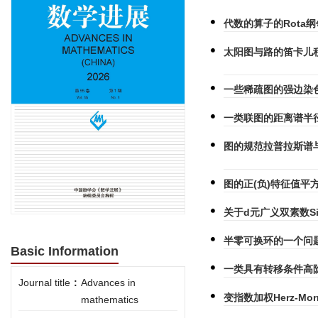
代数的算子的Rota纲领
太阳图与路的笛卡儿
一些稀疏图的强边染
一类联图的距离谱半
图的规范拉普拉斯谱
图的正(负)特征值平
关于d元广义双素数Si
半零可换环的一个问
Basic Information
一类具有转移条件高阶
Journal title
:
Advances in
变指数加权Herz-
mathematics