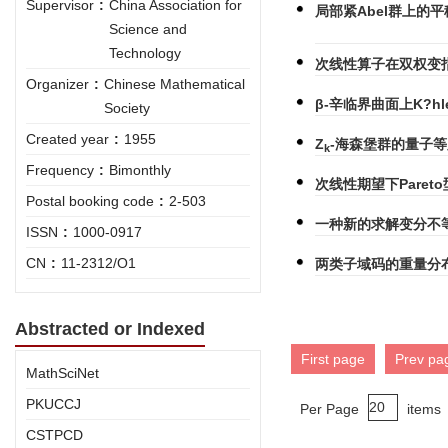
Supervisor
:
China Association for
局部紧Abel群上的平移
Science and
Technology
次线性算子在双权变指
Organizer
:
Chinese Mathematical
β-辛临界曲面上K?h
Society
Created year
:
1955
Z
-海森堡群的量子
k
Frequency
:
Bimonthly
次线性期望下Pare
Postal booking code
:
2-503
一种新的求解变分不
ISSN
:
1000-0917
CN
:
11-2312/O1
两类子域码的重量分
Abstracted or Indexed
First page
Prev pa
MathSciNet
PKUCCJ
Per Page
items
CSTPCD