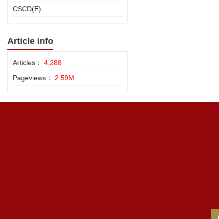
CSCD(E)
Article info
Articles：
4,288
Pageviews：
2.59M