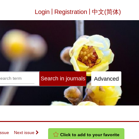
|
|
Login
Registration
中文(简体)
Issue
Next issue
Click to add to your favorite