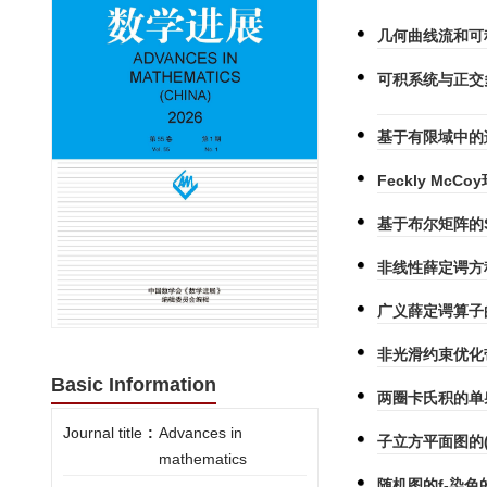
几何曲线流和可
可积系统与正交
基于有限域中的
Feckly McC
基于布尔矩阵的S
非线性薛定谔方
广义薛定谔算子
非光滑约束优化
Basic Information
两圈卡氏积的单
Journal title
:
Advances in
子立方平面图的(
mathematics
随机图的f-染色