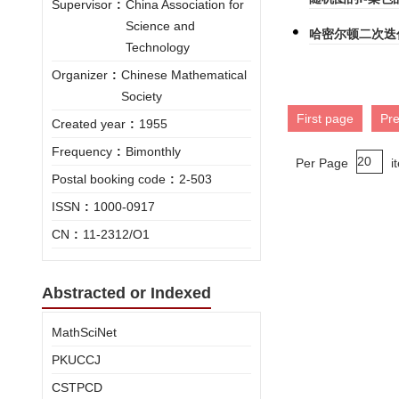
Supervisor
:
China Association for
Science and
哈密尔顿二次迭
Technology
Organizer
:
Chinese Mathematical
Society
First page
Pr
Created year
:
1955
Frequency
:
Bimonthly
Per Page
i
Postal booking code
:
2-503
ISSN
:
1000-0917
CN
:
11-2312/O1
Abstracted or Indexed
MathSciNet
PKUCCJ
CSTPCD