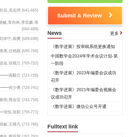
长征,吴志伟
(641-665)
Submit & Review
晓敏,常向科,李世豪,等
(666-688)
News
更多
刘华宁,高樊
(689-698)
《数学进展》投审稿系统更换通知
姜美美,任艳丽
(699-708)
中国数学会2024年学术会议计划-第
李进金,张燕兰
(709-722)
一阶段
《数学进展》2023年编委会议成功
高毅立
(723-728)
召开
何少勇
(729-741)
《数学进展》2021年编委会视频会
议成功召开
唐春明,简金宝
(742-758)
《数学进展》微信公众号开通
张悦,张莉
(759-771)
,陈敏,王维凡
(772-786)
Fulltext link
建生,熊亚萍
(787-792)