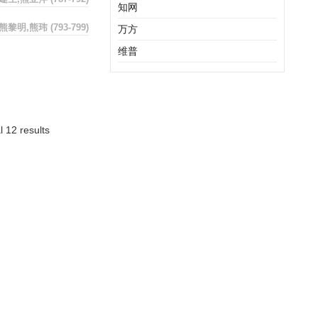
知网
,熊黎明,熊玮
(793-799)
万方
维普
l 12 results