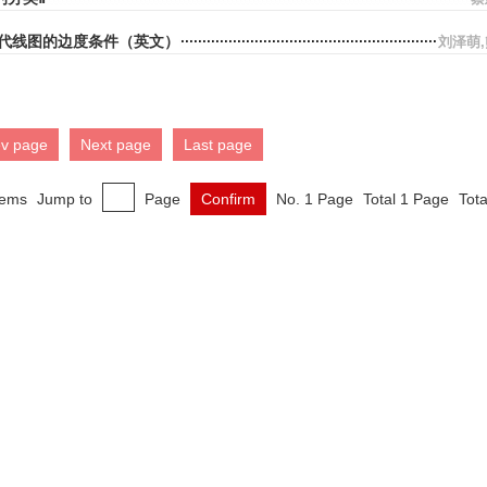
代线图的边度条件（英文）
刘泽萌
ev page
Next page
Last page
tems
Jump to
Page
Confirm
No. 1 Page
Total 1 Page
Tota