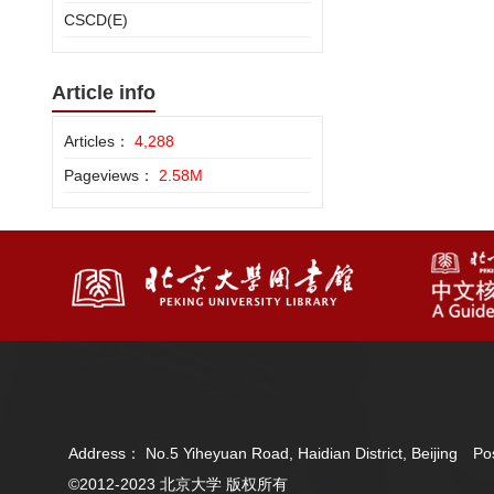
CSCD(E)
Article info
Articles：
4,288
Pageviews：
2.58M
Address： No.5 Yiheyuan Road, Haidian District, Beijing 
©2012-2023 北京大学 版权所有