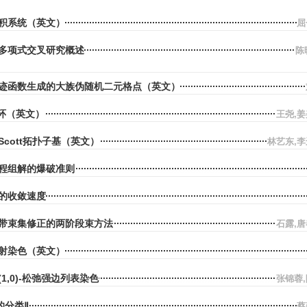
积系统（英文）
屈
多项式交叉研究概述
陈
迹函数生成的大族伪随机二元格点（英文）
oy环（英文）
王尧,
cott拓扑子基（英文）
林艺东,
程组解的爆破准则
的收敛速度
带束集修正的两阶段束方法
石露,
射染色（英文）
1,0)-松弛强边列表染色
张锦蓉
的分类Ⅱ
蔡