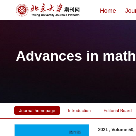
Home
Jou
Advances in math
Journal homepage
Introduction
Editorial Board
2021 , Volume 50,