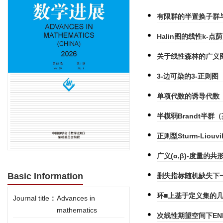
有限群的半置换子群与
Halin图的线性k-点
关于线性森林的广义
3-边可染的3-正则图
单项代数的诱导代数
半模弱Brandt半群
正则型Sturm-Li
广义(α,β)-度量的
Basic Information
删失指标随机缺失下
环■上基于定义集的
Journal title
:
Advances in
mathematics
次线性期望空间下E