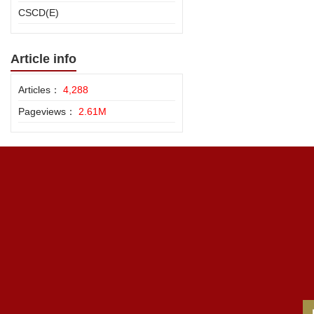
CSCD(E)
Article info
Articles：
4,288
Pageviews：
2.61M