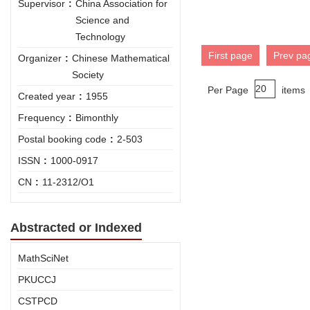
Supervisor
:
China Association for
Science and
Technology
First page
Prev pa
Organizer
:
Chinese Mathematical
Society
Per Page
items
Created year
:
1955
Frequency
:
Bimonthly
Postal booking code
:
2-503
ISSN
:
1000-0917
CN
:
11-2312/O1
Abstracted or Indexed
MathSciNet
PKUCCJ
CSTPCD