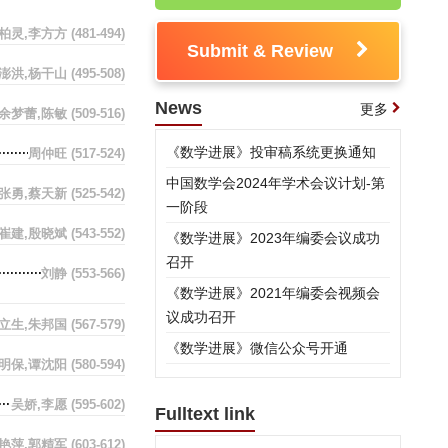
柏灵,李方方
(481-494)
Submit & Review
澎洪,杨干山
(495-508)
News
更多
余梦蕾,陈敏
(509-516)
《数学进展》投审稿系统更换通知
周仲旺
(517-524)
中国数学会2024年学术会议计划-第
,张勇,蔡天新
(525-542)
一阶段
崔建,殷晓斌
(543-552)
《数学进展》2023年编委会议成功
召开
刘静
(553-566)
《数学进展》2021年编委会视频会
议成功召开
束立生,朱邦国
(567-579)
《数学进展》微信公众号开通
孙明保,谭沈阳
(580-594)
吴娇,李愿
(595-602)
Fulltext link
艳萍,郭精军
(603-612)