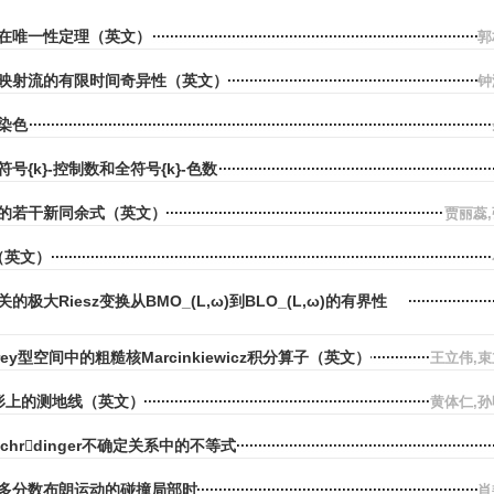
在唯一性定理（英文）
郭
映射流的有限时间奇异性（英文）
钟
染色
号{k}-控制数和全符号{k}-色数
的若干新同余式（英文）
贾丽蕊
环（英文）
极大Riesz变换从BMO_(L,ω)到BLO_(L,ω)的有界性
ey型空间中的粗糙核Marcinkiewicz积分算子（英文）
王立伟,
形上的测地线（英文）
黄体仁,
和Schrdinger不确定关系中的不等式
多分数布朗运动的碰撞局部时
肖