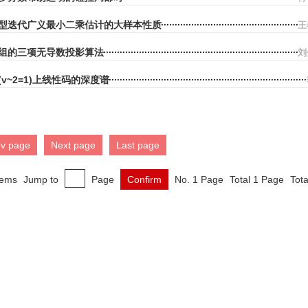
型迭代广义最小二乘估计的大样本性质
王
组的三项无导数投影算法
刘
3(v~2=1)上线性码的深度谱
ev page
Next page
Last page
tems
Jump to
Page
Confirm
No. 1 Page
Total 1 Page
Tota