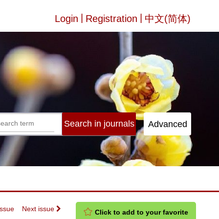
|
|
Login
Registration
中文(简体)
Issue
Next issue
Click to add to your favorite