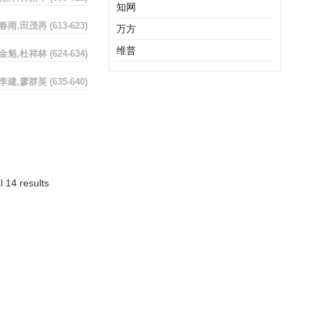
知网
春雨,田茂再
(613-623)
万方
维普
金魁,杜祥林
(624-634)
李建,廖群英
(635-640)
l 14 results