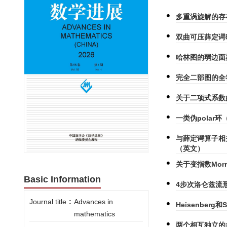
多重涡旋解的存
双曲可压薛定谔
哈林图的弱边面
完全二部图的全符
关于二项式系数
一类伪polar
与薛定谔算子相关的
（英文）
关于变指数Morr
Basic Information
4步次洛仑兹流
Journal title
:
Advances in
Heisenberg
mathematics
两个相互独立的