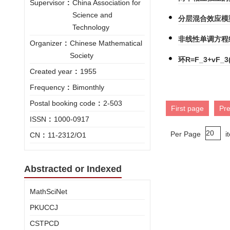
Supervisor
:
China Association for
Science and
分层混合效应模
Technology
非线性单调方程
Organizer
:
Chinese Mathematical
Society
环R=F_3+vF_
Created year
:
1955
Frequency
:
Bimonthly
Postal booking code
:
2-503
First page
Pr
ISSN
:
1000-0917
Per Page
i
CN
:
11-2312/O1
Abstracted or Indexed
MathSciNet
PKUCCJ
CSTPCD