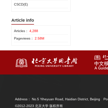
CSCD(E)
Article info
Articles：
4,288
Pageviews：
2.58M
Address： No.5 Yiheyuan Road, Haidian District, Beijing 
©2012-2023 北京大学 版权所有