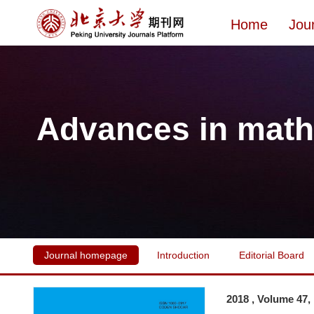
Home
Jou
Advances in math
Journal homepage
Introduction
Editorial Board
2018 , Volume 47,