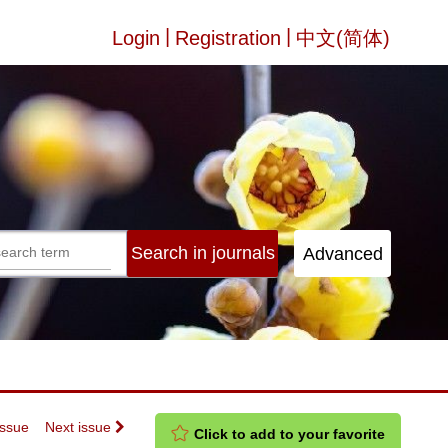
|
|
Login
Registration
中文(简体)
Issue
Next issue
Click to add to your favorite