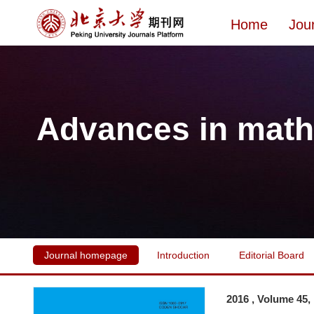
Home
Jou
Advances in math
Journal homepage
Introduction
Editorial Board
2016 , Volume 45,