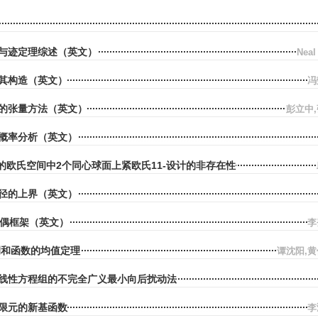
与迹定理综述（英文）
Nea
其构造（英文）
冯
的张量方法（英文）
彭立中
概率分析（英文）
0的欧氏空间中2个同心球面上紧欧氏11-设计的非存在性
半径的上界（英文）
对偶框架（英文）
李
双调和函数的均值定理
谭沈阳,
线性方程组的不完全广义最小向后扰动法
限元的新基函数
李