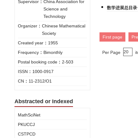
Supervisor
:
China Association for
数学进展总目录
Science and
Technology
Organizer
:
Chinese Mathematical
Society
First page
Pr
Created year
:
1955
Frequency
:
Bimonthly
Per Page
i
Postal booking code
:
2-503
ISSN
:
1000-0917
CN
:
11-2312/O1
Abstracted or Indexed
MathSciNet
PKUCCJ
CSTPCD