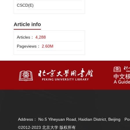
CSCD(E)
Article info
Articles：
4,288
Pageviews：
2.60M
Address： No.5 Yiheyuan Road, Haidian District, Beijing 
©2012-2023 北京大学 版权所有