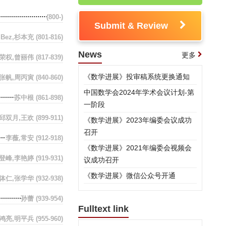
(800-)
Submit & Review
l Bez,杉本充
(801-816)
News
更多
荣权,曾丽伟
(817-839)
《数学进展》投审稿系统更换通知
,张帆,周丙寅
(840-860)
中国数学会2024年学术会议计划-第
苏中根
(861-898)
一阶段
邱双月,王欢
(899-911)
《数学进展》2023年编委会议成功
召开
李薇,常安
(912-918)
《数学进展》2021年编委会视频会
登峰,李艳婷
(919-931)
议成功召开
《数学进展》微信公众号开通
黄体仁,张学华
(932-938)
孙蕾
(939-954)
Fulltext link
鸿亮,明平兵
(955-960)