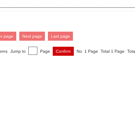
ev page
Next page
Last page
tems
Jump to
Page
Confirm
No. 1 Page
Total 1 Page
Tota