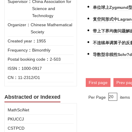
Supervisor
:
China Association for
单位球上Zygmun
Science and
Technology
复空间形式中Lagra
Organizer
:
Chinese Mathematical
带上下界均衡问题解的
Society
Created year
:
1955
不连续单调算子的反
Frequency
:
Bimonthly
导数型非线性Schr?d
Postal booking code
:
2-503
ISSN
:
1000-0917
CN
:
11-2312/O1
First page
Prev pa
Abstracted or Indexed
Per Page
items
MathSciNet
PKUCCJ
CSTPCD