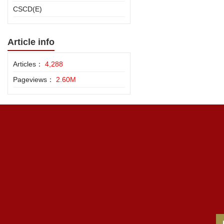
CSCD(E)
Article info
Articles：
4,288
Pageviews：
2.60M