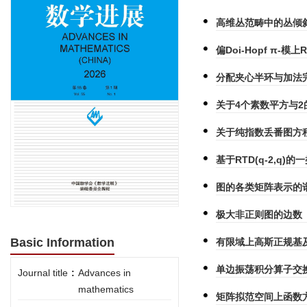
高维丛范畴中的丛倾
偏Doi-Hopf π-模上
分配夹心半环与加法完
关于4个素数平方与
关于纯指数丢番图方程a~x
基于RTD(q-2,q)
图的各类矩阵表示的
极大非正则图的边数
Basic Information
有限域上高斯正规基
单边振荡积分算子交
Journal title
:
Advances in
mathematics
矩阵拟范空间上函数方