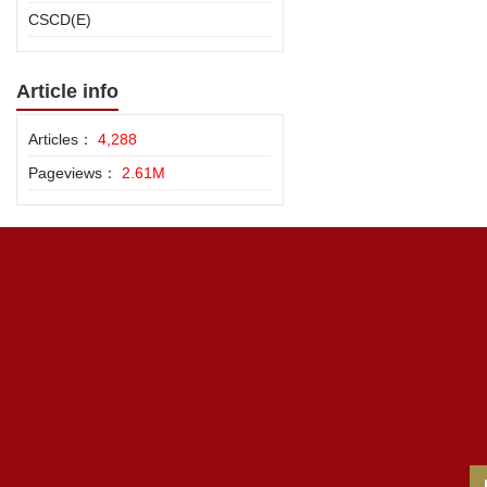
CSCD(E)
Article info
Articles：
4,288
Pageviews：
2.61M