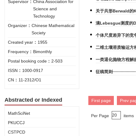
Supervisor
:
China Association for
Science and
关于共形Berwald的K
Technology
满Lebesgue测度的
Organizer
:
Chinese Mathematical
Society
个体尺度差异下的竞
Created year
:
1955
二维土壤溶质输运方
Frequency
:
Bimonthly
一类退化抛物方程解
Postal booking code
:
2-503
ISSN
:
1000-0917
征稿简则
CN
:
11-2312/O1
Abstracted or Indexed
First page
Prev pa
MathSciNet
Per Page
items
PKUCCJ
CSTPCD