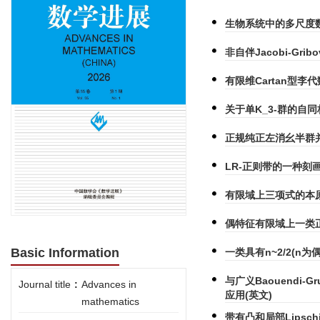
生物系统中的多尺度
非自伴Jacobi-G
有限维Cartan型李
关于单K_3-群的自
正规纯正左消幺半群并半
LR-正则带的一种刻画
有限域上三项式的本原
偶特征有限域上一类正
Basic Information
一类具有n~2/2(n为偶
与广义Baouendi-G
Journal title
:
Advances in
应用(英文)
mathematics
带有凸和局部Lipsc