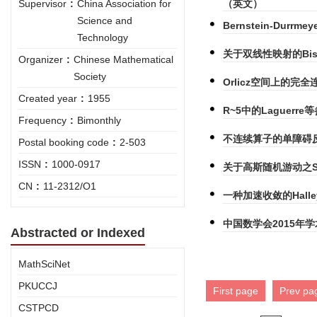
Supervisor
:
China Association for
（英文）
Science and
Bernstein-Du
Technology
关于双线性映射的Bisho
Organizer
:
Chinese Mathematical
Society
Orlicz空间上的完
Created year
:
1955
R~5中的Laguerr
Frequency
:
Bimonthly
不连续算子的单障碍
Postal booking code
:
2-503
ISSN
:
1000-0917
关于高斯随机游动之S
CN
:
11-2312/O1
一种加速收敛的Hal
中国数学会2015年
Abstracted or Indexed
MathSciNet
PKUCCJ
First page
Prev pa
CSTPCD