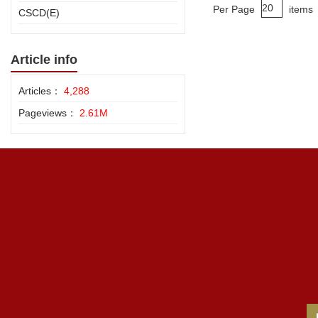
Per Page
items
CSCD(E)
Article info
Articles：
4,288
Pageviews：
2.61M