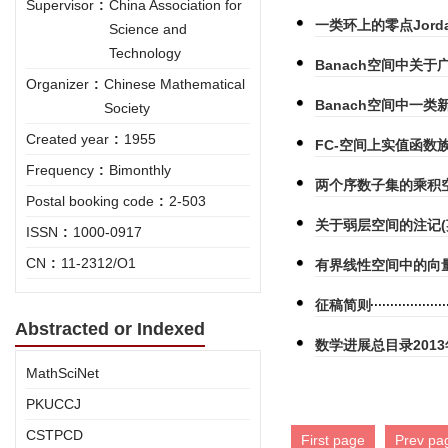
Supervisor
:
China Association for
一类环上的零点Jord
Science and
Technology
Banach空间中关
Organizer
:
Chinese Mathematical
Banach空间中一类
Society
Created year
:
1955
FC-空间上实值函数族
Frequency
:
Bimonthly
两个序数子集的乘积空
Postal booking code
:
2-503
关于弱层空间的注记(
ISSN
:
1000-0917
CN
:
11-2312/O1
有界线性空间中的向量值
征稿简则
Abstracted or Indexed
数学进展总目录2013
MathSciNet
PKUCCJ
CSTPCD
First page
Prev pa