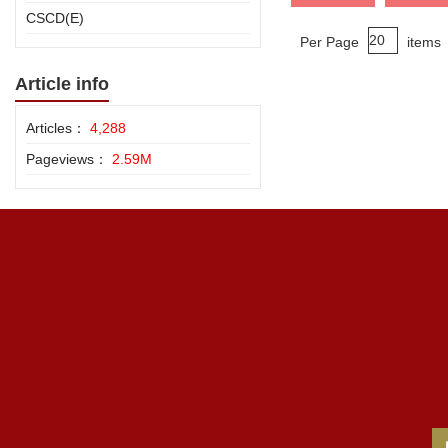
CSCD(E)
Per Page
items
Article info
Articles：
4,288
Pageviews：
2.59M