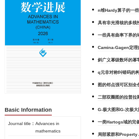
n维Hardy算子的一
具有非光滑核的多线性奇
一些具有曲率下界的塌
Camina-Gagen定
斜广义幂级数环的幂零
q元非对称纠错码的构
图的邻点强可区别全
二部双圈图的拉普拉
Basic Information
G-极大图和G-次极
一类Hartogs域的完备
Journal title
:
Advances in
mathematics
局部紧群和Property 