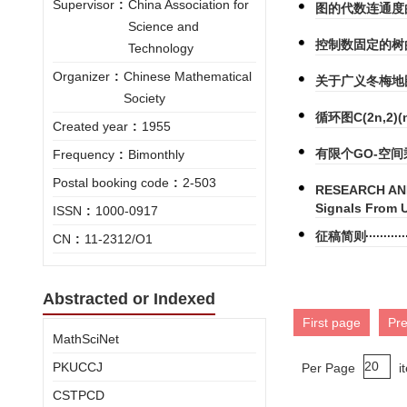
Supervisor
:
China Association for
图的代数连通度
Science and
控制数固定的树
Technology
Organizer
:
Chinese Mathematical
关于广义冬梅地
Society
循环图C(2n,2
Created year
:
1955
有限个GO-空间乘
Frequency
:
Bimonthly
Postal booking code
:
2-503
RESEARCH ANN
Signals From 
ISSN
:
1000-0917
征稿简则
CN
:
11-2312/O1
Abstracted or Indexed
First page
Pr
MathSciNet
PKUCCJ
Per Page
i
CSTPCD