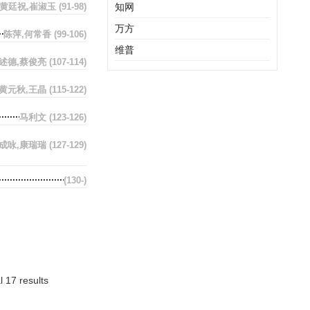
,黄廷祝,崔淑玉
(91-98)
知网
万方
陈萍,何常香
(99-106)
维普
述德,蔡俊亮
(107-114)
,黄元秋,王晶
(115-122)
马利文
(123-126)
汪成咏,康瑞瑞
(127-129)
(130-)
l 17 results