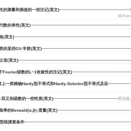
性的测量和插值的一些注记(英文)
M.Fern
代数的单性(英文)
(英文)
的某些GV-半群(英文)
义逆(英文)
Fourier级数的L~1收敛性的注记(英文)
g型群上一类精确Hardy型不等式和Hardy-Sobolev型不等式及应
析中κ-双正则函数的一些性质(英文)
乔玉英
的Berwald(α,β)-度量(英文)
jo型线搜索条件