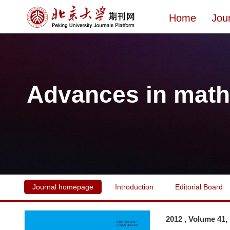
Home
Jou
Advances in math
Journal homepage
Introduction
Editorial Board
2012 , Volume 41,