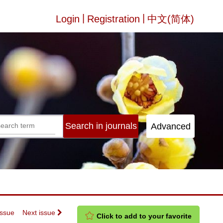
|
|
Login
Registration
中文(简体)
Issue
Next issue
Click to add to your favorite