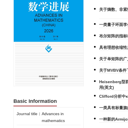
关于熵数、非紧
一类量子环面李
布尔矩阵的指标格
具有理想收缩性质
关于单矩阵的广
关于MVBV条件下
Heisenber
用(英文)
Clifford分
Basic Information
一类具有标量旗曲率
Journal title
:
Advances in
一种新的Armi
mathematics