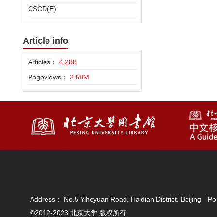
CSCD(E)
Article info
Articles：
4,288
Pageviews：
2.58M
Address： No.5 Yiheyuan Road, Haidian District, Beijing 
©2012-2023 北京大学 版权所有