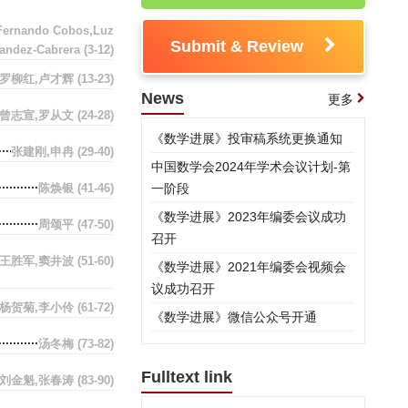
Fernando Cobos,Luz
Submit & Review
andez-Cabrera
(3-12)
罗柳红,卢才辉
(13-23)
News
更多
曾志宣,罗从文
(24-28)
《数学进展》投审稿系统更换通知
张建刚,申冉
(29-40)
中国数学会2024年学术会议计划-第
陈焕银
(41-46)
一阶段
《数学进展》2023年编委会议成功
周颂平
(47-50)
召开
王胜军,窦井波
(51-60)
《数学进展》2021年编委会视频会
议成功召开
,杨贺菊,李小伶
(61-72)
《数学进展》微信公众号开通
汤冬梅
(73-82)
Fulltext link
刘金魁,张春涛
(83-90)