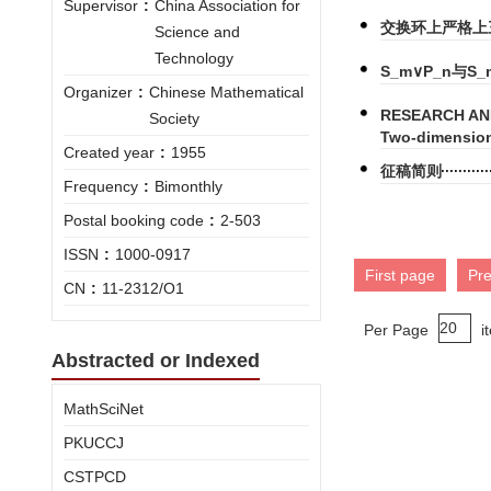
Supervisor
:
China Association for
交换环上严格上
Science and
Technology
S_m∨P_n与S
Organizer
:
Chinese Mathematical
RESEARCH ANN
Society
Two-dimension
Created year
:
1955
征稿简则
Frequency
:
Bimonthly
Postal booking code
:
2-503
ISSN
:
1000-0917
First page
Pr
CN
:
11-2312/O1
Per Page
i
Abstracted or Indexed
MathSciNet
PKUCCJ
CSTPCD