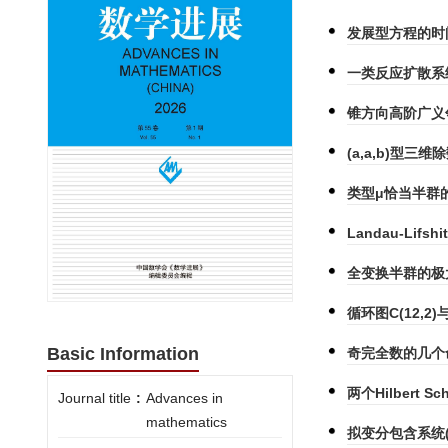
发展型方程的时
一类反应扩散系
锥方向高阶广义邻
(a,a,b)型
类型μ恰当半群的
Landau-Li
全变换半群的极
循环图C(12,
Basic Information
奇完全数的几个
两个Hilbert S
Journal title
:
Advances in
mathematics
拟变分包含系统(