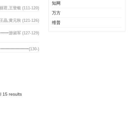
知网
范丽君,王登银
(111-120)
万方
王晶,黄元秋
(121-126)
维普
游淑军
(127-129)
(130-)
l 15 results