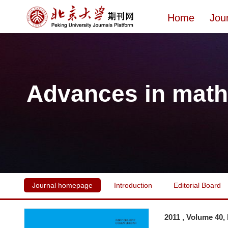
Home
Jou
Advances in math
Journal homepage
Introduction
Editorial Board
2011 , Volume 40,