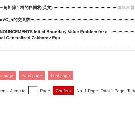
三角矩阵半群的自同构(英文)
偶世坤,
_m∨C_n的交叉数
OUNCEMENTS Initial Boundary Value Problem for a
al Generalized Zakharov Equ
ev page
Next page
Last page
tems
Jump to
Page
Confirm
No. 1 Page
Total 1 Page
Tota