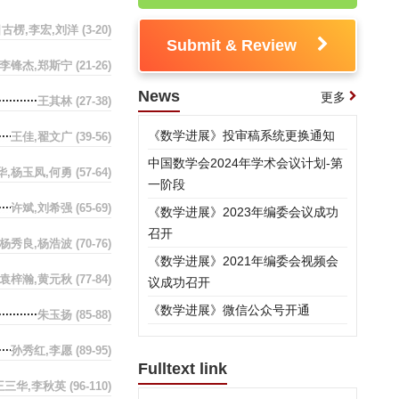
古楞,李宏,刘洋
(3-20)
Submit & Review
,李锋杰,郑斯宁
(21-26)
News
更多
王其林
(27-38)
《数学进展》投审稿系统更换通知
王佳,翟文广
(39-56)
中国数学会2024年学术会议计划-第
华,杨玉凤,何勇
(57-64)
一阶段
许斌,刘希强
(65-69)
《数学进展》2023年编委会议成功
召开
杨秀良,杨浩波
(70-76)
《数学进展》2021年编委会视频会
袁梓瀚,黄元秋
(77-84)
议成功召开
《数学进展》微信公众号开通
朱玉扬
(85-88)
孙秀红,李愿
(89-95)
Fulltext link
王三华,李秋英
(96-110)