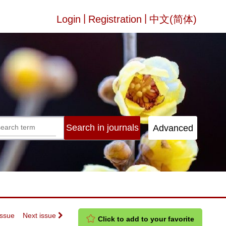
|
|
Login
Registration
中文(简体)
Issue
Next issue
Click to add to your favorite