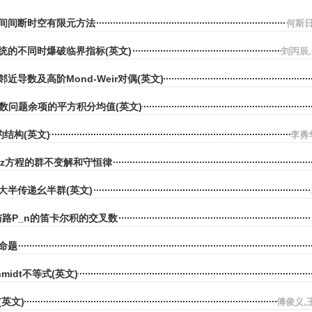
间间断时空有限元方法
何斯日
统的不同时爆破临界指标(英文)
刘丙辰
近导数及高阶Mond-Weir对偶(英文)
三维除数问题余项的平方积分均值(英文)
结构(英文)
李勇
fshitz方程的群不变解和守恒律
大半传递幺半群(英文)
2)与路P_n的笛卡尔积的交叉数
命题
chmidt不等式(英文)
英文)
傅俊义,