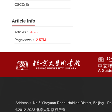
CSCD(E)
Article info
Articles：
4,288
Pageviews：
2.57M
Address： No.5 Yiheyuan Road, Haidian District, Beijing 
©2012-2023 北京大学 版权所有