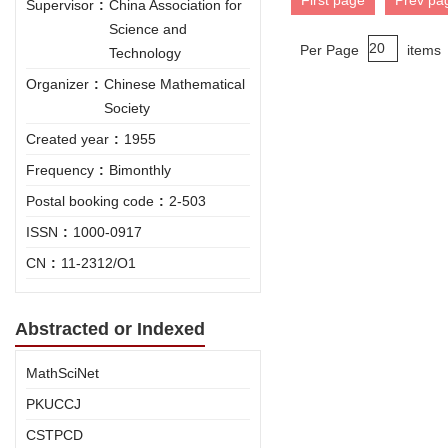
First page
Prev pa
Supervisor
:
China Association for
Science and
Per Page
items
Technology
Organizer
:
Chinese Mathematical
Society
Created year
:
1955
Frequency
:
Bimonthly
Postal booking code
:
2-503
ISSN
:
1000-0917
CN
:
11-2312/O1
Abstracted or Indexed
MathSciNet
PKUCCJ
CSTPCD