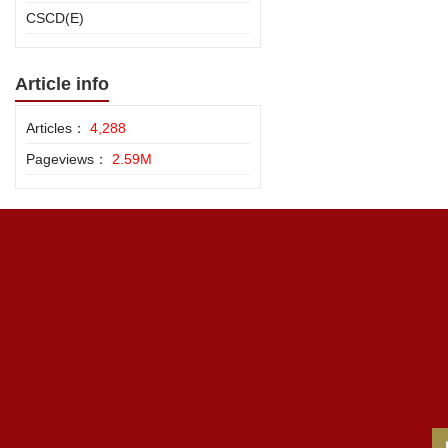
CSCD(E)
Article info
Articles：
4,288
Pageviews：
2.59M