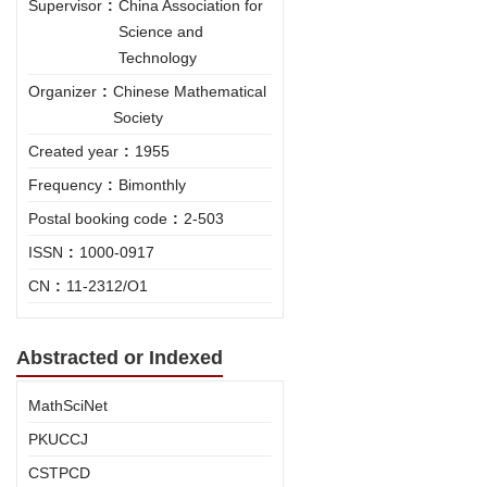
Supervisor
:
China Association for
Science and
Technology
Organizer
:
Chinese Mathematical
Society
Created year
:
1955
Frequency
:
Bimonthly
Postal booking code
:
2-503
ISSN
:
1000-0917
CN
:
11-2312/O1
Abstracted or Indexed
MathSciNet
PKUCCJ
CSTPCD