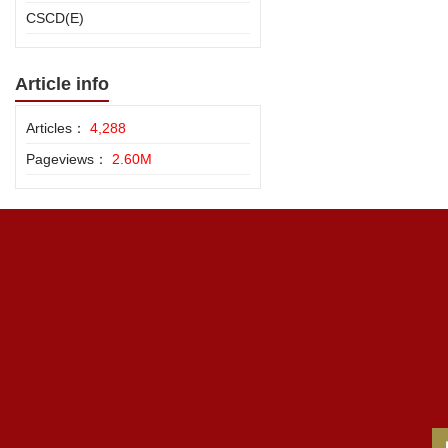
CSCD(E)
Article info
Articles：
4,288
Pageviews：
2.60M