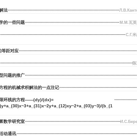
解法
Л.В.Ка
学的一些问题
M.M.瓦
С.Г.
的等距对应
陈
型问题的推广
方程的机械求积解法的一点注记
线的方程——(dy)/(dx)=
1)y+a_(30)x~3+a_(31)x~2y+a_(12)xy~2+a_(03)y~3)/(b_(1
算数学研究室
И.С.Бе
活动通讯