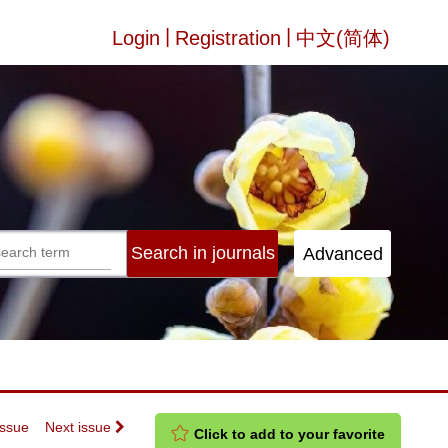
|
|
Login
Registration
中文(简体)
Issue
Next issue
Click to add to your favorite