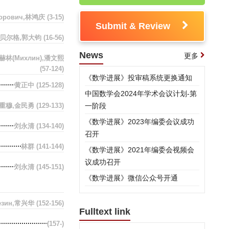
нторович,林鸿庆
(3-15)
Submit & Review
英贝尔格,郭大钧
(16-56)
News
更多
米赫林(Михлин),潘文熙
(57-124)
《数学进展》投审稿系统更换通知
黄正中
(125-128)
中国数学会2024年学术会议计划-第
重穆,金民勇
(129-133)
一阶段
《数学进展》2023年编委会议成功
刘永清
(134-140)
召开
林群
(141-144)
《数学进展》2021年编委会视频会
议成功召开
刘永清
(145-151)
《数学进展》微信公众号开通
резин,常兴华
(152-156)
Fulltext link
(157-)