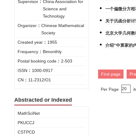
Supervisor
:
China Association for
Science and
一个偏微分方程
Technology
关于汎函分析讨
Organizer
:
Chinese Mathematical
Society
北京大学几何教
Created year
:
1955
介绍“中算家的
Frequency
:
Bimonthly
Postal booking code
:
2-503
ISSN
:
1000-0917
First page
Pr
CN
:
11-2312/O1
Per Page
i
Abstracted or Indexed
MathSciNet
PKUCCJ
CSTPCD