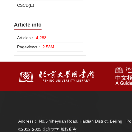
CSCD(E)
Article info
Articles：
4,288
Pageviews：
2.58M
Address： No.5 Yiheyuan Road, Haidian District, Beijing 
©2012-2023 北京大学 版权所有