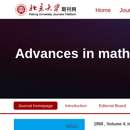
Home
Jou
Advances in math
Journal homepage
Introduction
Editorial Board
1958 , Volume 4, 