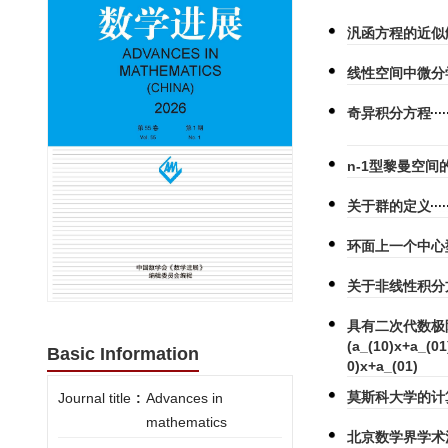
汎函方程的近似
线性空间中微分
奇异积分方程
n-1型黎曼空间
关于群的定义
环面上一个中心
关于非线性积分
具有二次代数极限环
(a_(10)x+a_(0
Basic Information
0)x+a_(01)
莫斯科大学的计
Journal title
:
Advances in
mathematics
北京数学界学术