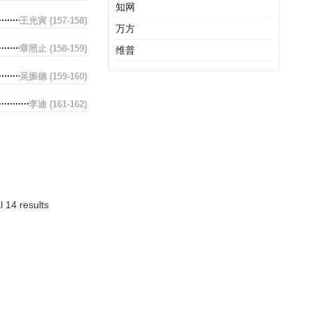
知网
王光寅
(157-158)
万方
章照止
(158-159)
维普
吴振德
(159-160)
李迪
(161-162)
l 14 results