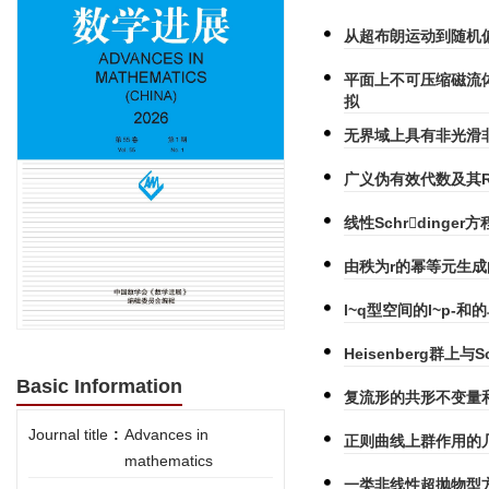
从超布朗运动到随机
平面上不可压缩磁流
拟
无界域上具有非光滑非线
广义伪有效代数及其Ri
线性Schrdinger
由秩为r的幂等元生成
l~q型空间的l~p
Heisenberg群上与S
Basic Information
复流形的共形不变量和W
Journal title
:
Advances in
正则曲线上群作用的几
mathematics
一类非线性超抛物型