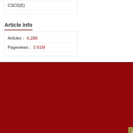
CSCD(E)
Article info
Articles：
4,288
Pageviews：
2.61M