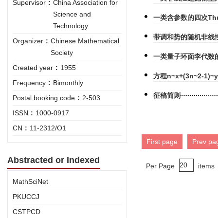
Supervisor
:
China Association for
Science and
一类含参数的四次Th
Technology
带调和势的随机非线性S
Organizer
:
Chinese Mathematical
Society
一类量子环面李代数
Created year
:
1955
方程n~x+(3n~2-1)~
Frequency
:
Bimonthly
征稿简则
Postal booking code
:
2-503
ISSN
:
1000-0917
CN
:
11-2312/O1
First page
Prev pa
Abstracted or Indexed
Per Page
items
MathSciNet
PKUCCJ
CSTPCD