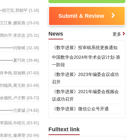
胡万宝,邢朝平
(3-18)
Submit & Review
王江鲁,滕延燕
(19-24)
News
更多
,周向宇,李庆忠
(25-31)
《数学进展》投审稿系统更换通知
刘智斌
(32-38)
中国数学会2024年学术会议计划-第
夏巧玲
(39-46)
一阶段
肖争艳,胡迪鹤
(47-60)
《数学进展》2023年编委会议成功
召开
刘端凤,黄元秋
(61-68)
《数学进展》2021年编委会视频会
余德民,卢才辉
(69-73)
议成功召开
《数学进展》微信公众号开通
兰家诚
(74-82)
李国祯,许绍元
(83-91)
Fulltext link
朱群生,秦厚荣
(92-94)