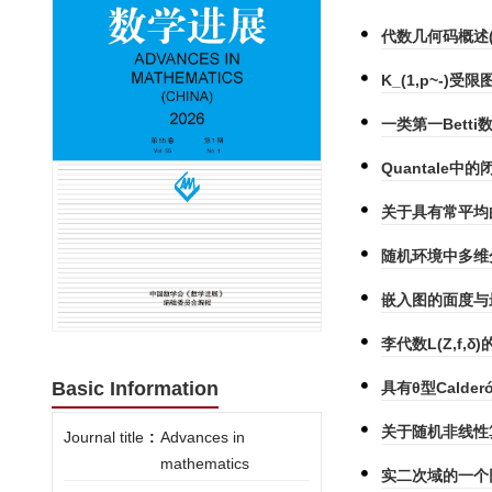
代数几何码概述(
K_(1,p~-)受限
一类第一Bett
Quantale中
关于具有常平均
随机环境中多维
嵌入图的面度与
李代数L(Z,f,δ
Basic Information
具有θ型Cald
关于随机非线性
Journal title
:
Advances in
mathematics
实二次域的一个