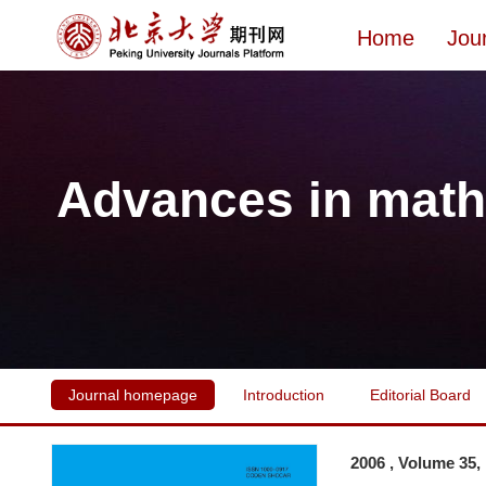
Home
Jou
Advances in math
Journal homepage
Introduction
Editorial Board
2006 , Volume 35,