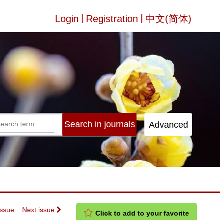
|
|
Login
Registration
中文(简体)
Issue
Next issue
Click to add to your favorite