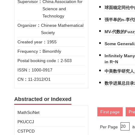
Supervisor
:
China Association for
球面稳定同伦中的
Science and
Technology
强半单的n-李代
Organizer
:
Chinese Mathematical
MV-代数的Fu
Society
Created year
:
1955
Some Generali
Frequency
:
Bimonthly
Infinitely Man
Postal booking code
:
2-503
in R~N
ISSN
:
1000-0917
中美数学研究人
CN
:
11-2312/O1
数学进展总目录2
Abstracted or Indexed
First page
Pr
MathSciNet
PKUCCJ
Per Page
i
CSTPCD