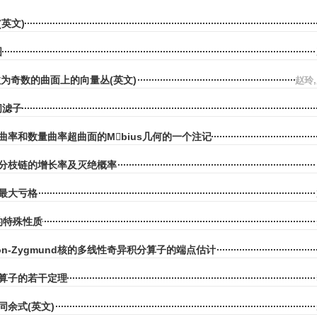
英文)
图
i数为奇数的曲面上的向量丛(英文)
赵玲
的闭滤子
曲率和数量曲率超曲面的Mbius几何的一个注记
分枝链的增长率及灭绝概率
最大亏格
)的特殊性质
erón-Zygmund核的多线性奇异积分算子的端点估计
算子的若干定理
同余式(英文)