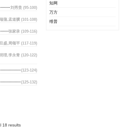
知网
刘秀贵
(95-100)
万方
瑞蒲,孟道骥
(101-108)
维普
张家录
(109-116)
旦盛,周颂平
(117-119)
明理,李永青
(120-122)
(123-124)
(125-132)
l 18 results