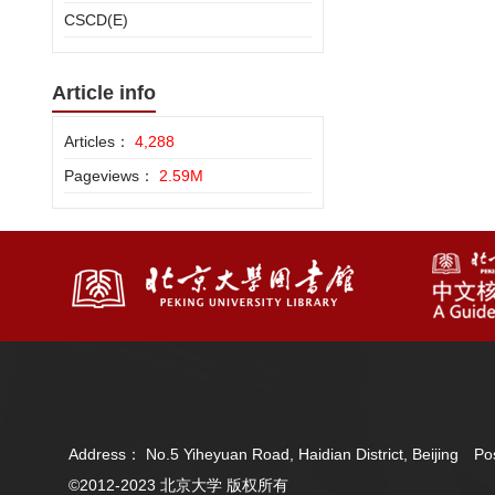
CSCD(E)
Article info
Articles：
4,288
Pageviews：
2.59M
Address： No.5 Yiheyuan Road, Haidian District, Beijing 
©2012-2023 北京大学 版权所有