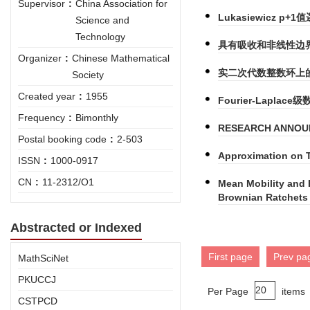
Supervisor
:
China Association for
Lukasiewicz p
Science and
Technology
具有吸收和非线性边
Organizer
:
Chinese Mathematical
实二次代数整数环上
Society
Created year
:
1955
Fourier-Laplac
Frequency
:
Bimonthly
RESEARCH ANNOUNC
Postal booking code
:
2-503
Approximation on
ISSN
:
1000-0917
CN
:
11-2312/O1
Mean Mobility and
Brownian Ratchets
Abstracted or Indexed
First page
Prev pa
MathSciNet
PKUCCJ
Per Page
items
CSTPCD