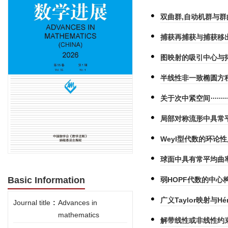
双曲群,自动机群与群
捕获再捕获与捕获移
图映射的吸引中心与
半线性非一致椭圆方程
关于次中紧空间
局部对称流形中具常平
Weyl型代数的环论性
球面中具有常平均曲率
Basic Information
弱HOPF代数的中心
广义Taylor映射与
Journal title
:
Advances in
mathematics
解带线性或非线性约束