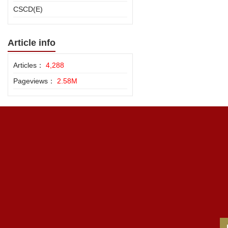
CSCD(E)
Article info
Articles：
4,288
Pageviews：
2.58M