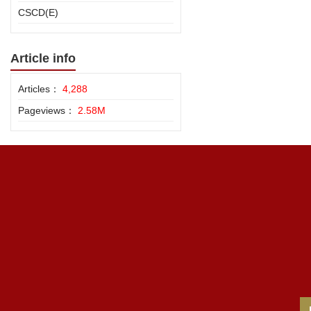
CSCD(E)
Article info
Articles：
4,288
Pageviews：
2.58M