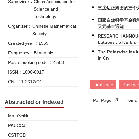
Supervisor
:
China Association for
三度边正则图的三个
Science and
Technology
国家自然科学基金数
Organizer
:
Chinese Mathematical
天元基金通知
Society
RESEARCH ANNOUN
Lattices . of .E-bi
Created year
:
1955
The Pointwise Mult
Frequency
:
Bimonthly
in Cn
Postal booking code
:
2-503
ISSN
:
1000-0917
CN
:
11-2312/O1
First page
Prev pa
Per Page
items
Abstracted or Indexed
MathSciNet
PKUCCJ
CSTPCD