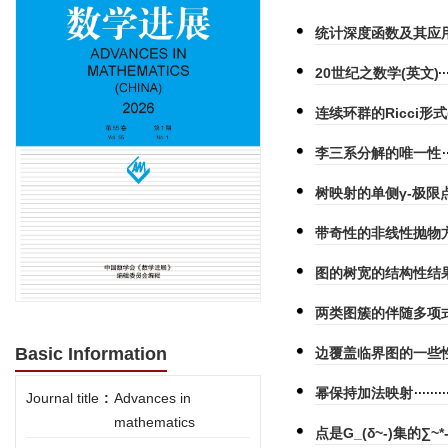
统计深度函数及其应用
20世纪之数学(英文)
连续环群的Ricci形式
李三系分解的唯一性
树映射的单侧γ-极限
带奇性的非线性抛物
图的树宽的结构性结果
两类图簇的伴随多项
Basic Information
边覆盖临界图的一些
幂保持加法映射
Journal title
:
Advances in
mathematics
点是G_(δ~-)集的∑