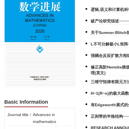
逻辑,语义和计算机科
破产论研究综述
关于Sumner-Blit
L不可分解极小L矩阵
强耦合反应扩散方程组
修正高阶Hermite插
理(英文)
三维守恒律有限元方法
H~1(R~n)的极大函
Basic Information
有Edgeworth展
Journal title
:
Advances in
正则带的半格结构
mathematics
RESEARCH ANNOUNC