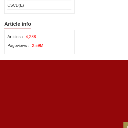
CSCD(E)
Article info
Articles：
4,288
Pageviews：
2.59M