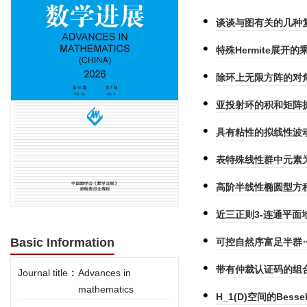
谈谈与图有关的几种
特殊Hermite展开
除环上无限方阵的对
亚投射环的积和矩阵扩
具有粘性的拟线性波动
表特殊线性群中元素为
高阶半线性椭圆型方程
近三正则3-连通平面
Basic Information
可控自然序富足半群
带有仲裁认证码的组
Journal title
:
Advances in
mathematics
H_1(D)空间的Bess