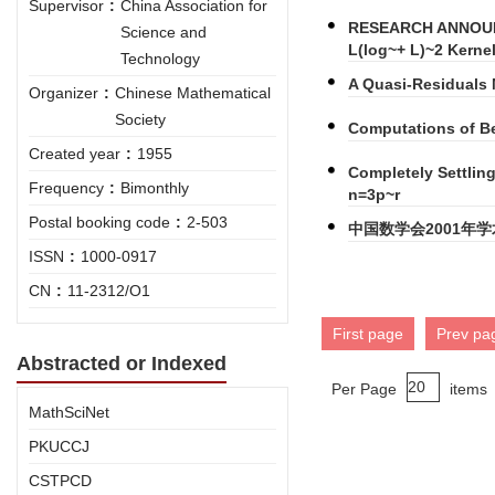
Supervisor
:
China Association for
RESEARCH ANNOUNC
Science and
L(log~+ L)~2 Kerne
Technology
A Quasi-Residuals
Organizer
:
Chinese Mathematical
Society
Computations of B
Created year
:
1955
Completely Settling
Frequency
:
Bimonthly
n=3p~r
Postal booking code
:
2-503
中国数学会2001年
ISSN
:
1000-0917
CN
:
11-2312/O1
First page
Prev pa
Abstracted or Indexed
Per Page
items
MathSciNet
PKUCCJ
CSTPCD