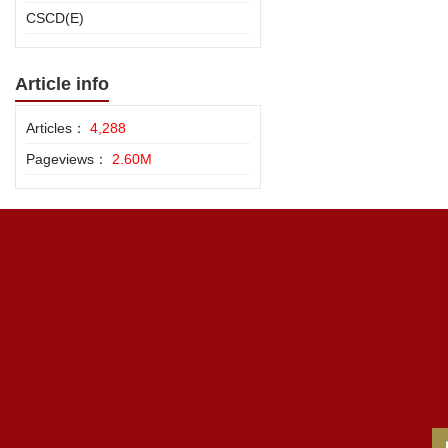
CSCD(E)
Article info
Articles：
4,288
Pageviews：
2.60M