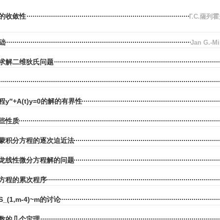
的收敛性
Г.С.薩列
础
Jan G.-M
求解二维狄氏问题
″+A(t)y=0的解的有界性
些性质
蒙积分方程的逐次迫近法
龙线性微分方程解的问题
方程的累次程序
(1,m-4)~m的讨论
数的几个定理