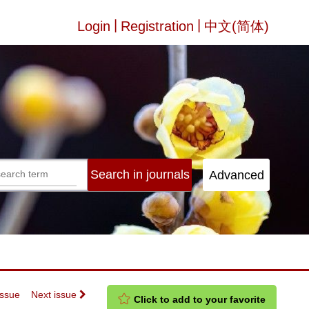
|
|
Login
Registration
中文(简体)
Issue
Next issue
Click to add to your favorite