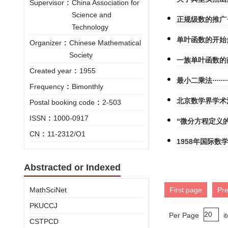
Supervisor
:
China Association for
Science and
正规级数的推广
Technology
单叶函数的开始
Organizer
:
Chinese Mathematical
Society
一族单叶函数的
Created year
:
1955
最小二乘法
Frequency
:
Bimonthly
北京数学界学术
Postal booking code
:
2-503
ISSN
:
1000-0917
“微分方程定义
CN
:
11-2312/O1
1958年国际
Abstracted or Indexed
MathSciNet
First page
Pr
PKUCCJ
Per Page
i
CSTPCD