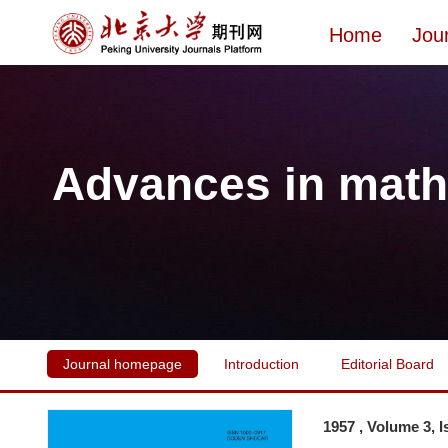
Home
Jou
Advances in math
Journal homepage
Introduction
Editorial Board
1957 , Volume 3, 