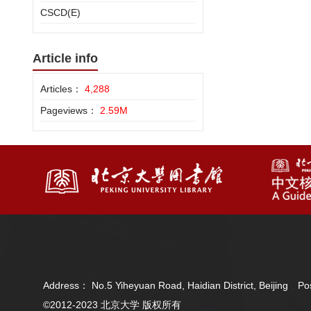
CSCD(E)
Article info
Articles：
4,288
Pageviews：
2.59M
Address： No.5 Yiheyuan Road, Haidian District, Beijing 
©2012-2023 北京大学 版权所有