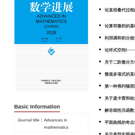
论某些叠代过程
论算符微积的基
利用调和积分核
论环式空间Ⅰ
关于二阶微分方程y
整值多项式的某
第一种弗列顿荷
关于庞卡雷和柏
Basic Information
解非线性汎函数
Journal title
:
Advances in
平面曲线的奇点S_
mathematics
关于典型实照函