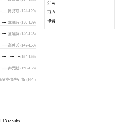
知网
路見可
(124-129)
万方
维普
黨誦詩
(130-139)
黨誦詩
(140-146)
高善必
(147-153)
(154-155)
秦元勳
(156-163)
福蘭克·斯密西斯
(164-)
l 18 results