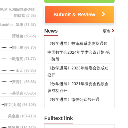
霍夫,М.А.梅爾特維佐娃,
Submit & Review
劉紱堂
(3-36)
ikusiński,馮康
(37-57)
News
更多
譚维翰
(58-65)
《数学进展》投审稿系统更换通知
劉亞星
(66-70)
中国数学会2024年学术会议计划-第
歐陽亮
(71-77)
一阶段
《数学进展》2023年编委会议成功
王元
(78-85)
召开
黃育仁
(86-88)
《数学进展》2021年编委会视频会
议成功召开
岳明進
(89-95)
《数学进展》微信公众号开通
陳文(山原)
(96-106)
吳定嘉
(107-113)
Fulltext link
陳翰麟
(114-123)