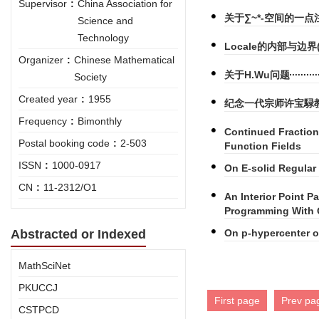
Supervisor
:
China Association for
关于∑~*-空间的一点
Science and
Technology
Locale的内部与边界
Organizer
:
Chinese Mathematical
关于H.Wu问题
Society
Created year
:
1955
纪念一代宗师许宝騄
Frequency
:
Bimonthly
Continued Fraction
Postal booking code
:
2-503
Function Fields
ISSN
:
1000-0917
On E-solid Regular
CN
:
11-2312/O1
An Interior Point 
Programming With 
Abstracted or Indexed
On p-hypercenter o
MathSciNet
PKUCCJ
First page
Prev pa
CSTPCD