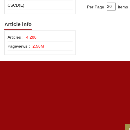
CSCD(E)
Per Page
items
Article info
Articles：
4,288
Pageviews：
2.58M