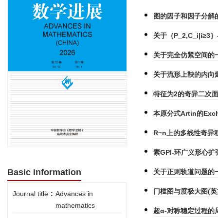
图的因子和因子分解
关于｛P_2,C_i|i≥3
关于完全仿紧空间的
关于流形上鞅的内向爆
特征为2的奇异二次面
本原分式Artin的Ex
R~n上的多线性奇异积
素GPI-环广义形心
Basic Information
关于正则轨道问题的一
门槛图与度极大图(英
Journal title
:
Advances in
mathematics
超α-对称稳定过程的