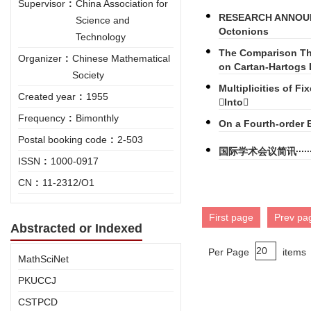
Supervisor
:
China Association for
RESEARCH ANNOUNC
Science and
Octonions
Technology
The Comparison Th
Organizer
:
Chinese Mathematical
on Cartan-Hartogs 
Society
Multiplicities of F
Created year
:
1955
Into
Frequency
:
Bimonthly
On a Fourth-order 
Postal booking code
:
2-503
国际学术会议简讯
ISSN
:
1000-0917
CN
:
11-2312/O1
First page
Prev pa
Abstracted or Indexed
Per Page
items
MathSciNet
PKUCCJ
CSTPCD