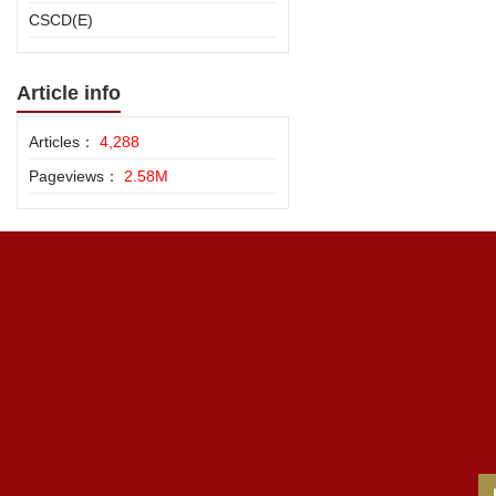
CSCD(E)
Article info
Articles：
4,288
Pageviews：
2.58M