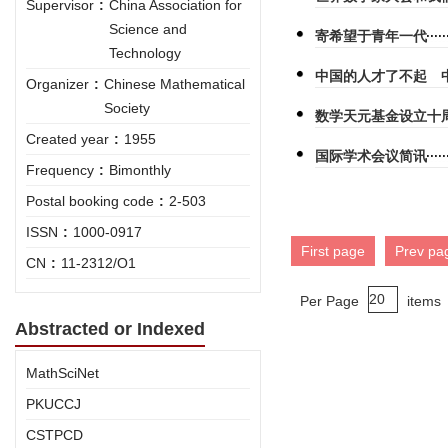
Supervisor
:
China Association for
Science and
寄希望于青年一代
Technology
中国的人才了不起 
Organizer
:
Chinese Mathematical
Society
数学天元基金设立十
Created year
:
1955
国际学术会议简讯
Frequency
:
Bimonthly
Postal booking code
:
2-503
ISSN
:
1000-0917
First page
Prev pa
CN
:
11-2312/O1
Per Page
items
Abstracted or Indexed
MathSciNet
PKUCCJ
CSTPCD