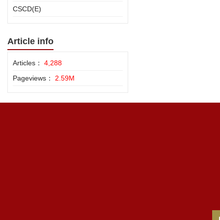
CSCD(E)
Article info
Articles：
4,288
Pageviews：
2.59M