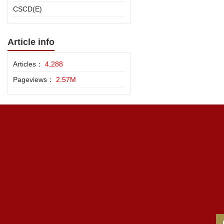
CSCD(E)
Article info
Articles：
4,288
Pageviews：
2.57M