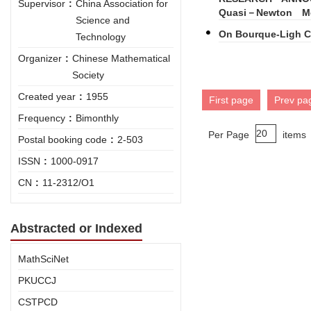
Supervisor
:
China Association for
Quasi－Newton Me
Science and
On Bourque-Ligh C
Technology
Organizer
:
Chinese Mathematical
Society
Created year
:
1955
First page
Prev pa
Frequency
:
Bimonthly
Per Page
items
Postal booking code
:
2-503
ISSN
:
1000-0917
CN
:
11-2312/O1
Abstracted or Indexed
MathSciNet
PKUCCJ
CSTPCD