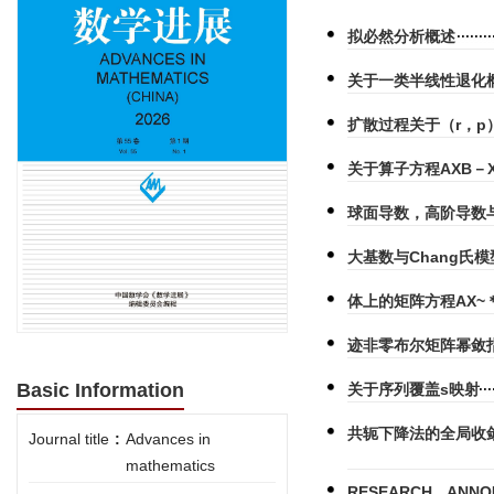
拟必然分析概述
关于一类半线性退化
扩散过程关于（r，p
关于算子方程AXB－X
球面导数，高阶导数
大基数与Chang氏模
体上的矩阵方程AX~＊
迹非零布尔矩阵幂敛
Basic Information
关于序列覆盖s映射
共轭下降法的全局收
Journal title
:
Advances in
mathematics
RESEARCH ANNOU