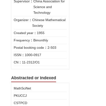
Supervisor
:
China Association for
Science and
Technology
Organizer
:
Chinese Mathematical
Society
Created year
:
1955
Frequency
:
Bimonthly
Postal booking code
:
2-503
ISSN
:
1000-0917
CN
:
11-2312/O1
Abstracted or Indexed
MathSciNet
PKUCCJ
CSTPCD