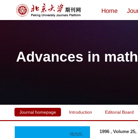
Home
Jou
Advances in math
Journal homepage
Introduction
Editorial Board
1996 , Volume 25,