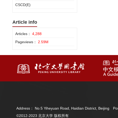
CSCD(E)
Article info
Articles：
4,288
Pageviews：
2.59M
Address： No.5 Yiheyuan Road, Haidian District, Beijing 
©2012-2023 北京大学 版权所有