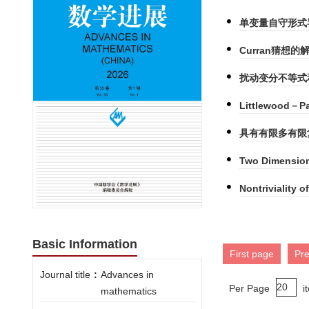
单变量自守形式
Curran猜想的
扰动变分不等式
Littlewood
具有有限多有限
Two Dimension
Nontriviality
Basic Information
First page
Pr
Journal title
:
Advances in
Per Page
i
mathematics