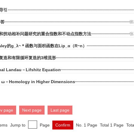
导引
解答
班
和扰动相补问题研究的重合指数和不动点指数方法
张
－Paley的g_λ~＊函数与面积函数在Lip_α（R~n）
复迭和有限循环复迭的3维流形
al Landau－Lifshitz Equation
 of ω－Homology in Higher Dimensions
ev page
Next page
Last page
tems
Jump to
Page
Confirm
No. 1 Page
Total 1 Page
Tota