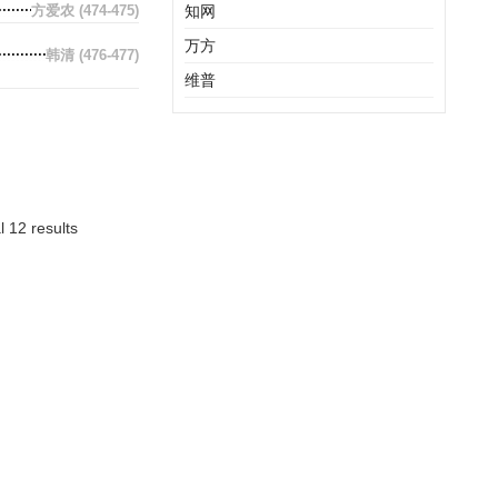
方爱农
(474-475)
知网
万方
韩清
(476-477)
维普
l 12 results