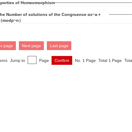
operties of Homeomorphism
 the Number of solutions of the Congruence αx~a＋
0（modp~n）
ev page
Next page
Last page
tems
Jump to
Page
Confirm
No. 1 Page
Total 1 Page
Tota