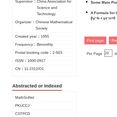
Supervisor
:
China Association for
Some Main Pr
Science and
A Formula for
Technology
βy~b＋γz~c≡
Organizer
:
Chinese Mathematical
Society
Created year
:
1955
First page
Pr
Frequency
:
Bimonthly
Postal booking code
:
2-503
Per Page
i
ISSN
:
1000-0917
CN
:
11-2312/O1
Abstracted or Indexed
MathSciNet
PKUCCJ
CSTPCD