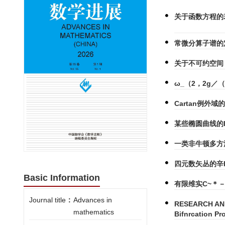
关于函数方程的
常微分算子谱的
关于不可约空间（
ω_（2，2g／
Cartan例外
某些椭圆曲线的
一类非牛顿多方渗
四元数矢丛的辛P
Basic Information
有限维实C~＊
Journal title
:
Advances in
RESEARCH ANN
mathematics
Bifnrcation Pr