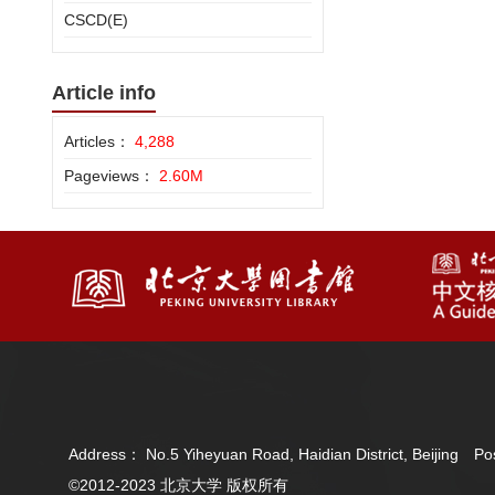
CSCD(E)
Article info
Articles：
4,288
Pageviews：
2.60M
Address： No.5 Yiheyuan Road, Haidian District, Beijing 
©2012-2023 北京大学 版权所有