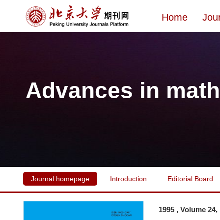
Home
Jou
Advances in math
Journal homepage
Introduction
Editorial Board
1995 , Volume 24,