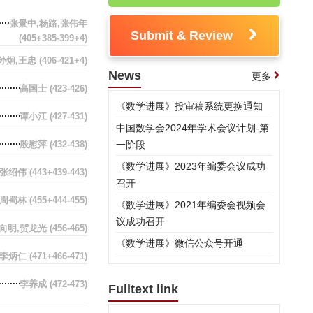
张景中,杨路,张伟年
Submit & Review
(405+385-399+4)
孙炯,王忠
(406-421+4)
News
更多
高国士
(423-426)
《数学进展》投审稿系统更换通知
谭小江
(427-431)
中国数学会2024年学术会议计划-第
殷慰萍
(432-438)
一阶段
《数学进展》2023年编委会议成功
张绍伟
(443+439-443)
召开
周蜀林
(455+444-455)
《数学进展》2021年编委会视频会
议成功召开
向明,贺龙光
(456-465)
《数学进展》微信公众号开通
李炳仁
(471+466-471)
李养成
(472-473)
Fulltext link