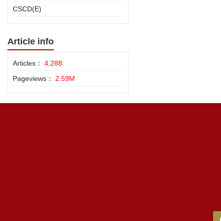
CSCD(E)
Article info
Articles：
4,288
Pageviews：
2.59M