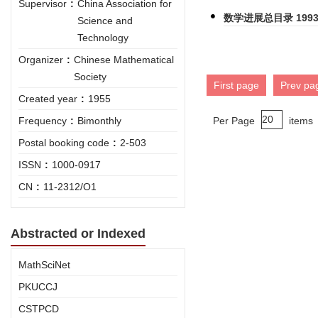
Supervisor
:
China Association for
数学进展总目录 1993
Science and
Technology
Organizer
:
Chinese Mathematical
Society
First page
Prev pa
Created year
:
1955
Frequency
:
Bimonthly
Per Page
items
Postal booking code
:
2-503
ISSN
:
1000-0917
CN
:
11-2312/O1
Abstracted or Indexed
MathSciNet
PKUCCJ
CSTPCD