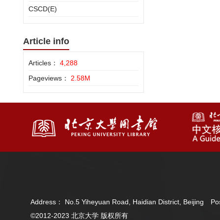
CSCD(E)
Article info
Articles：
4,288
Pageviews：
2.58M
Address： No.5 Yiheyuan Road, Haidian District, Beijing 
©2012-2023 北京大学 版权所有