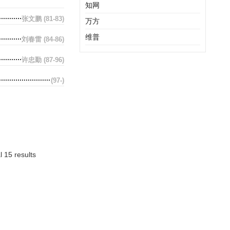
知网
张文鹏
(81-83)
万方
维普
刘春雷
(84-86)
许忠勤
(87-96)
(97-)
l 15 results