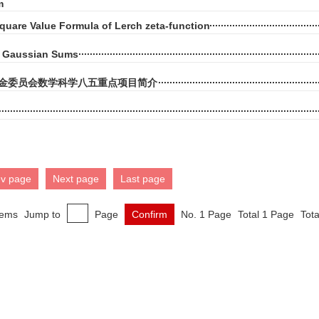
m
quare Value Formula of Lerch zeta-function
e Gaussian Sums
金委员会数学科学八五重点项目简介
ev page
Next page
Last page
tems
Jump to
Page
Confirm
No. 1 Page
Total 1 Page
Tota