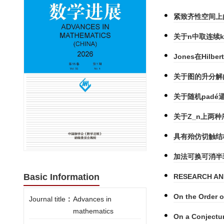
紧致齐性空间上的
关于n中取连续
Jones在Hi
关于图的升分解的
关于随机pad
关于Z_n上两
具有殆仿切触结
加法可换可消半
Basic Information
RESEARCH ANN
On the Order o
Journal title
:
Advances in
mathematics
On a Conjectu