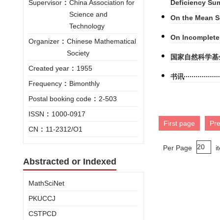
Supervisor
:
China Association for
Deficiency Su
Science and
On the Mean S
Technology
On Incomplet
Organizer
:
Chinese Mathematical
Society
国家自然科学基
Created year
:
1955
书讯
Frequency
:
Bimonthly
Postal booking code
:
2-503
ISSN
:
1000-0917
First page
Pr
CN
:
11-2312/O1
Per Page
i
Abstracted or Indexed
MathSciNet
PKUCCJ
CSTPCD