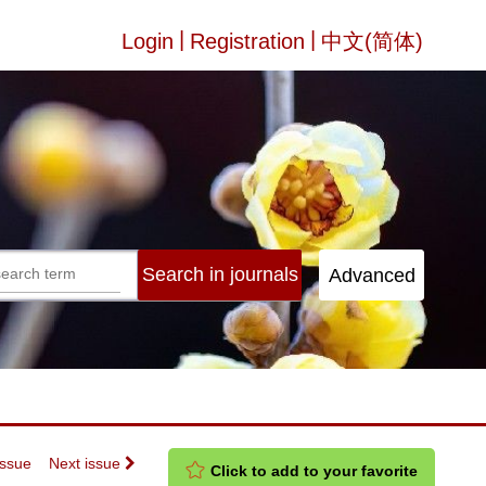
|
|
Login
Registration
中文(简体)
Issue
Next issue
Click to add to your favorite