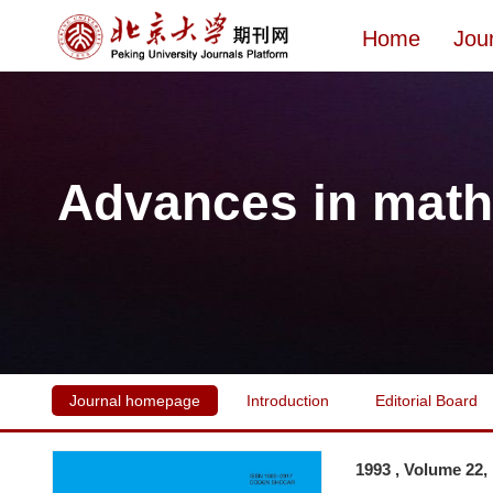
Home
Jou
Advances in math
Journal homepage
Introduction
Editorial Board
1993 , Volume 22,