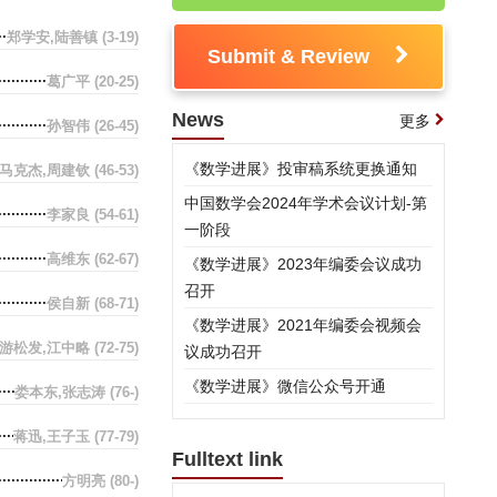
郑学安,陆善镇
(3-19)
Submit & Review
葛广平
(20-25)
News
更多
孙智伟
(26-45)
《数学进展》投审稿系统更换通知
马克杰,周建钦
(46-53)
中国数学会2024年学术会议计划-第
李家良
(54-61)
一阶段
高维东
(62-67)
《数学进展》2023年编委会议成功
召开
侯自新
(68-71)
《数学进展》2021年编委会视频会
,游松发,江中略
(72-75)
议成功召开
《数学进展》微信公众号开通
娄本东,张志涛
(76-)
蒋迅,王子玉
(77-79)
Fulltext link
方明亮
(80-)