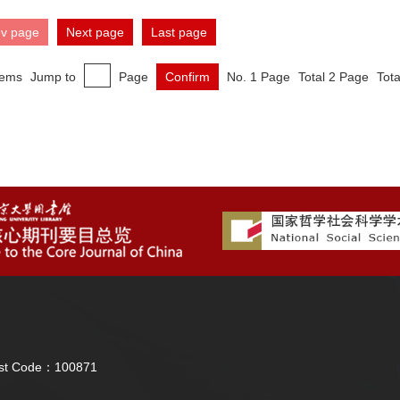
ev page
Next page
Last page
tems
Jump to
Page
Confirm
No. 1 Page
Total 2 Page
Tota
Post Code：100871