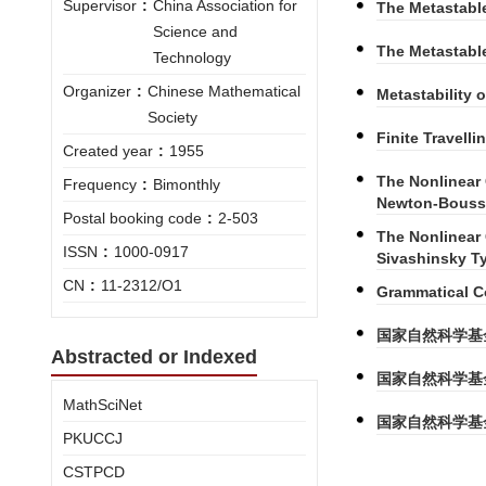
Supervisor
:
China Association for
The Metastabl
Science and
The Metastable
Technology
Organizer
:
Chinese Mathematical
Metastability 
Society
Finite Travell
Created year
:
1955
The Nonlinear
Frequency
:
Bimonthly
Newton-Bouss
Postal booking code
:
2-503
The Nonlinear 
ISSN
:
1000-0917
Sivashinsky T
CN
:
11-2312/O1
Grammatical C
国家自然科学基
Abstracted or Indexed
国家自然科学基
MathSciNet
国家自然科学基
PKUCCJ
CSTPCD