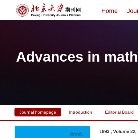
Home
Jou
Advances in math
Journal homepage
Introduction
Editorial Board
1993 , Volume 22,