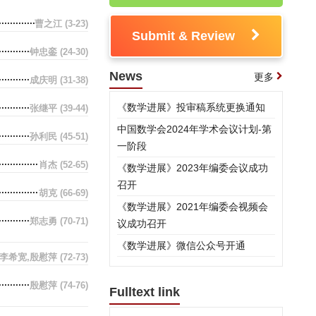
曹之江
(3-23)
Submit & Review
钟忠銮
(24-30)
News
更多
成庆明
(31-38)
《数学进展》投审稿系统更换通知
张继平
(39-44)
中国数学会2024年学术会议计划-第
孙利民
(45-51)
一阶段
肖杰
(52-65)
《数学进展》2023年编委会议成功
召开
胡克
(66-69)
《数学进展》2021年编委会视频会
郑志勇
(70-71)
议成功召开
《数学进展》微信公众号开通
李希宽,殷慰萍
(72-73)
殷慰萍
(74-76)
Fulltext link