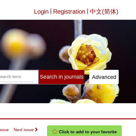
|
|
Login
Registration
中文(简体)
Issue
Next issue
Click to add to your favorite