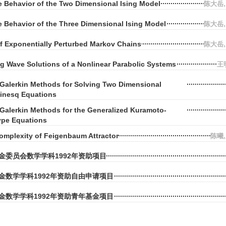
e Behavior of the Two Dimensional Ising Model
陈大岳
 Behavior of the Three Dimensional Ising Model
陈大岳
of Exponentially Perturbed Markov Chains
陈大岳
ing Wave Solutions of a Nonlinear Parabolic Systems
王
 Galerkin Methods for Solving Two Dimensional
inesq Equations
Galerkin Methods for the Generalized Kuramoto-
ype Equations
omplexity of Feigenbaum Attractor
陈曦
金委员会数学学科1992年资助项目
金数学学科1992年资助自由申请项目
金数学学科1992年资助青年基金项目