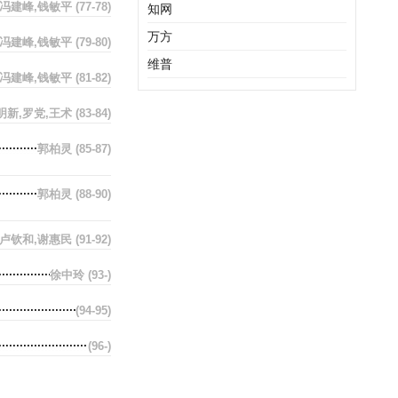
,冯建峰,钱敏平
(77-78)
知网
万方
,冯建峰,钱敏平
(79-80)
维普
,冯建峰,钱敏平
(81-82)
明新,罗党,王术
(83-84)
郭柏灵
(85-87)
郭柏灵
(88-90)
,卢钦和,谢惠民
(91-92)
徐中玲
(93-)
(94-95)
(96-)