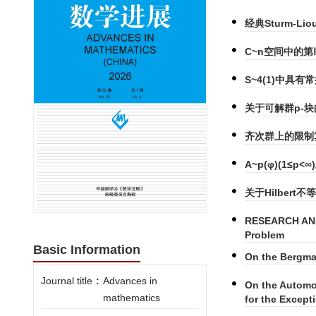
经典Sturm-
C~n空间中的第
S~4(1)中具有常
关于可解群p-
齐次群上的限制算
A~p(φ)(1≤p
关于Hilbert
RESEARCH ANN
Problem
Basic Information
On the Bergma
Journal title
:
Advances in
On the Automo
mathematics
for the Except