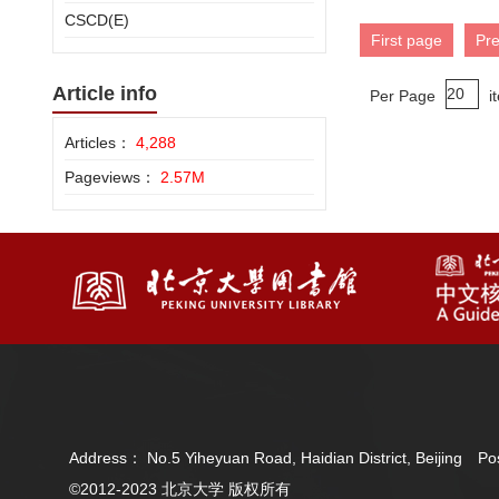
CSCD(E)
First page
Pr
Article info
Per Page
i
Articles：
4,288
Pageviews：
2.57M
Address： No.5 Yiheyuan Road, Haidian District, Beijing 
©2012-2023 北京大学 版权所有