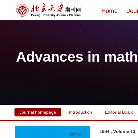
Home
Jou
Advances in math
Journal homepage
Introduction
Editorial Board
1984 , Volume 13,