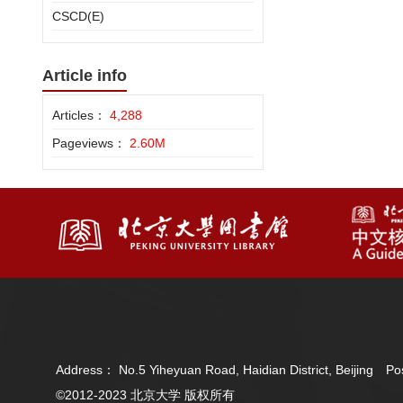
CSCD(E)
Article info
Articles：
4,288
Pageviews：
2.60M
Address： No.5 Yiheyuan Road, Haidian District, Beijing 
©2012-2023 北京大学 版权所有