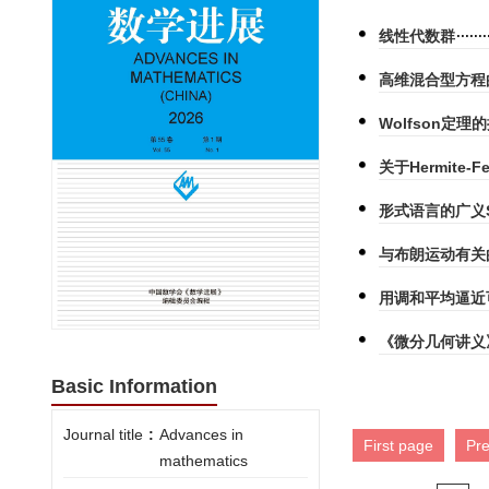
线性代数群
高维混合型方程
Wolfson定理
关于Hermite-F
形式语言的广义S
与布朗运动有关
用调和平均逼近
《微分几何讲义
Basic Information
Journal title
:
Advances in
First page
Pr
mathematics