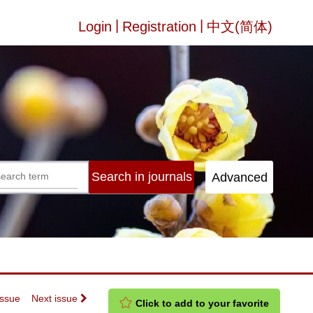
|
|
Login
Registration
中文(简体)
Issue
Next issue
Click to add to your favorite