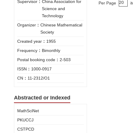
Supervisor
:
China Association for
Per Page
i
Science and
Technology
Organizer
:
Chinese Mathematical
Society
Created year
:
1955
Frequency
:
Bimonthly
Postal booking code
:
2-503
ISSN
:
1000-0917
CN
:
11-2312/O1
Abstracted or Indexed
MathSciNet
PKUCCJ
CSTPCD