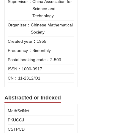
Supervisor
:
China Association for
Science and
Technology
Organizer
:
Chinese Mathematical
Society
Created year
:
1955
Frequency
:
Bimonthly
Postal booking code
:
2-503
ISSN
:
1000-0917
CN
:
11-2312/O1
Abstracted or Indexed
MathSciNet
PKUCCJ
CSTPCD