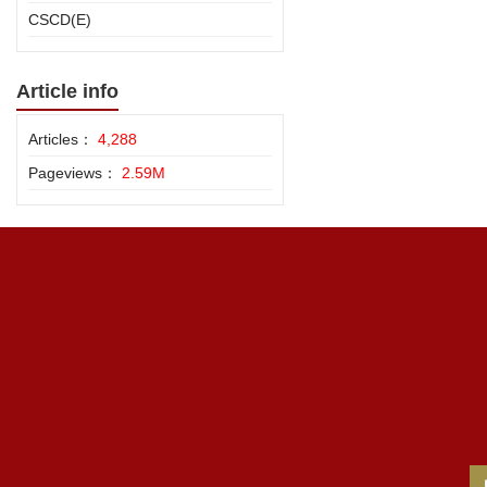
CSCD(E)
Article info
Articles：
4,288
Pageviews：
2.59M