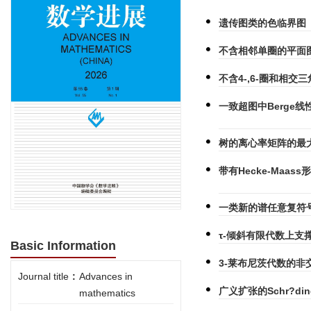
遗传图类的色临界图
不含相邻单圈的平面图
不含4-,6-圈和相
一致超图中Berge线
树的离心率矩阵的最
带有Hecke-Maa
一类新的谱任意复符
τ-倾斜有限代数上支
Basic Information
3-莱布尼茨代数的非
Journal title
:
Advances in
广义扩张的Schr?din
mathematics