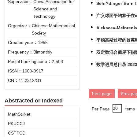
Supervisor
:
China Association for
Schr?dinger-B
Science and
广义球面平均算子在α
Technology
Organizer
:
Chinese Mathematical
Alekseev-Mein
Society
平稳高斯过程的首离
Created year
:
1955
Frequency
:
Bimonthly
双定数混合截尾下指
Postal booking code
:
2-503
数学进展总目录 2023
ISSN
:
1000-0917
CN
:
11-2312/O1
First page
Prev pa
Abstracted or Indexed
Per Page
items
MathSciNet
PKUCCJ
CSTPCD