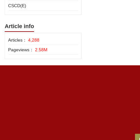
CSCD(E)
Article info
Articles：
4,288
Pageviews：
2.58M