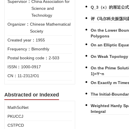
Supervisor
:
China Association for
Q_3（x）的渐近公
Science and
Technology
评《马尔科夫振荡问
Organizer
:
Chinese Mathematical
On the Lower Bound
Society
Polygons
Created year
:
1955
On an Elliptic Equa
Frequency
:
Bimonthly
On Weak Topology 
Postal booking code
:
2-503
ISSN
:
1000-0917
On the Prime Solut
1)=Y~n
CN
:
11-2312/O1
On Exactly m Time
Abstracted or Indexed
The Initial-Bounda
Weighted Hardy Spa
MathSciNet
Integral
PKUCCJ
CSTPCD