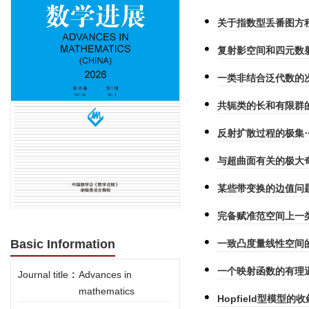
关于指数型丢番图方
复射影空间和四元数
一类非结合泛代数的
共轭类的长和有限群
反射扩散过程的极集
与超曲面有关的极大
某些带变换的边值问
完备赋准范空间上一
Basic Information
一致凸度量线性空间
一个映射函数的有理
Journal title
:
Advances in
mathematics
Hopfield型模型的