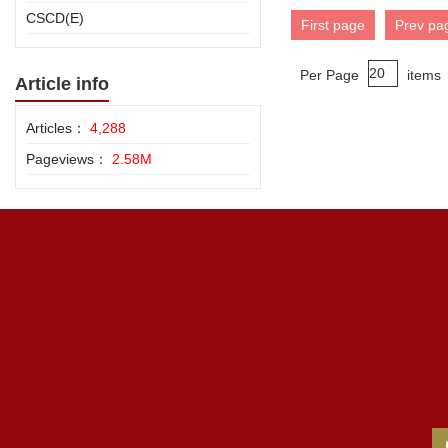
CSCD(E)
First page
Prev pa
Per Page
items
Article info
Articles：
4,288
Pageviews：
2.58M