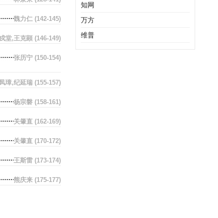
知网
魏力仁
(142-145)
万方
维普
戍堂,王克顕
(146-149)
张历宁
(150-154)
凤璋,纪延瑞
(155-157)
杨宗磐
(158-161)
关肇直
(162-169)
关肇直
(170-172)
王斯雷
(173-174)
熊庆来
(175-177)