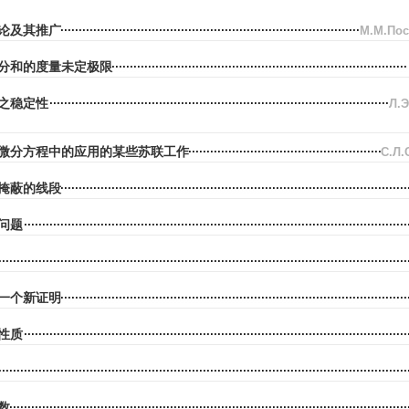
论及其推广
М.М.По
分和的度量未定极限
之稳定性
Л.
微分方程中的应用的某些苏联工作
С.Л
掩蔽的线段
问题
一个新证明
性质
数