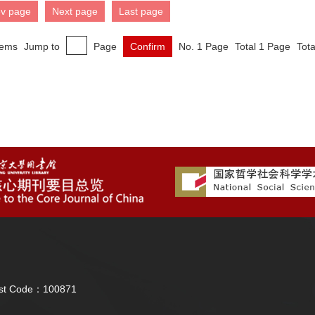
ev page
Next page
Last page
tems
Jump to
Page
Confirm
No. 1 Page
Total 1 Page
Tota
Post Code：100871