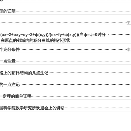
理的证明
王
x~2+bxy+cy~2+ф(x,y))/(ex+fy+ф(x,y))(当ф=ψ=0时分
)在原点的邻域内的积分曲线的拓扑形状
个充分条件
李
一点注意
格上的拓扑结构的几点注记
的一点注记
в一定理的简单证明
国科学院数学研究所欢迎会上的讲话