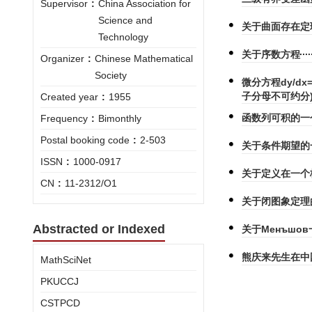
Supervisor
:
China Association for
Science and
关于曲面存在定
Technology
关于序数方程
Organizer
:
Chinese Mathematical
Society
微分方程dy/dx=(a
子分母不可约分
Created year
:
1955
函数列可积的一
Frequency
:
Bimonthly
Postal booking code
:
2-503
关于条件期望的
ISSN
:
1000-0917
关于定义在一个
CN
:
11-2312/O1
关于闭图象定理
Abstracted or Indexed
关于Менъшо
熊庆来先生在中
MathSciNet
PKUCCJ
CSTPCD