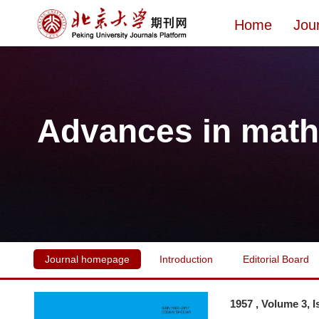
Home
Jou
Advances in math
Journal homepage
Introduction
Editorial Board
1957 , Volume 3, 