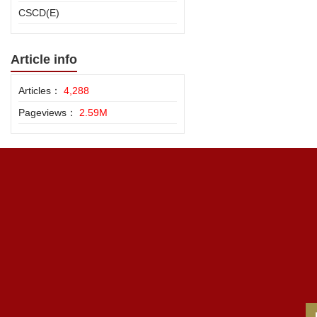
CSCD(E)
Article info
Articles：
4,288
Pageviews：
2.59M