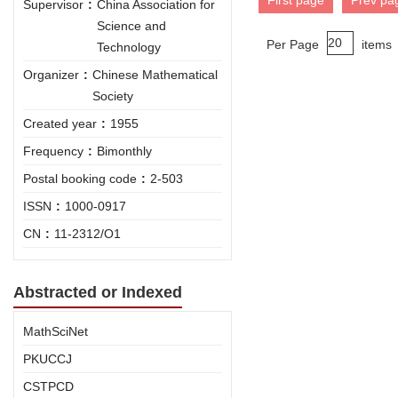
First page
Prev pa
Supervisor
:
China Association for
Science and
Per Page
items
Technology
Organizer
:
Chinese Mathematical
Society
Created year
:
1955
Frequency
:
Bimonthly
Postal booking code
:
2-503
ISSN
:
1000-0917
CN
:
11-2312/O1
Abstracted or Indexed
MathSciNet
PKUCCJ
CSTPCD