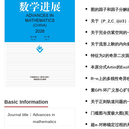
图的因子和因子分解
关于｛P_2,C_i|i≥3
关于完全仿紧空间的
关于流形上鞅的内向爆
特征为2的奇异二次面
本原分式Artin的Ex
R~n上的多线性奇异积
素GPI-环广义形心
Basic Information
关于正则轨道问题的一
门槛图与度极大图(英
Journal title
:
Advances in
mathematics
超α-对称稳定过程的