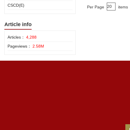
CSCD(E)
Per Page
items
Article info
Articles：
4,288
Pageviews：
2.58M