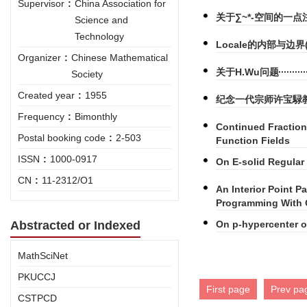
Supervisor
:
China Association for
关于∑~*-空间的一点
Science and
Technology
Locale的内部与边界
Organizer
:
Chinese Mathematical
关于H.Wu问题
Society
Created year
:
1955
纪念一代宗师许宝騄
Frequency
:
Bimonthly
Continued Fraction
Postal booking code
:
2-503
Function Fields
ISSN
:
1000-0917
On E-solid Regular
CN
:
11-2312/O1
An Interior Point 
Programming With 
Abstracted or Indexed
On p-hypercenter o
MathSciNet
PKUCCJ
First page
Prev pa
CSTPCD