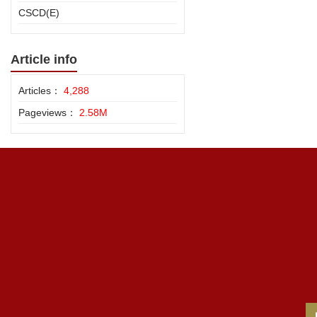
CSCD(E)
Article info
Articles：
4,288
Pageviews：
2.58M