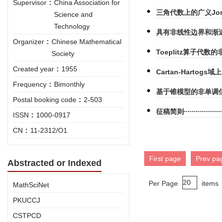
Supervisor
:
China Association for
三角代数上的广义Jor
Science and
Technology
具有非线性边界和渐
Organizer
:
Chinese Mathematical
Toeplitz算子代
Society
Created year
:
1955
Cartan-Hartogs域上
Frequency
:
Bimonthly
基于锥模型的非单调
Postal booking code
:
2-503
征稿简则
ISSN
:
1000-0917
CN
:
11-2312/O1
First page
Prev pa
Abstracted or Indexed
Per Page
items
MathSciNet
PKUCCJ
CSTPCD