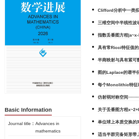
Clifford分析中
三维空间中半线性波
指数丢番图方程|a~x-b
具有常Ricci特征值
半商映射与具有紧可
图的Laplace的谱半
每个Monolithi
仿射弱对称空间
Basic Information
关于丢番图方程x~2+
单位球上本质交换的对偶
Journal title
:
Advances in
mathematics
适当半群完备矩形带