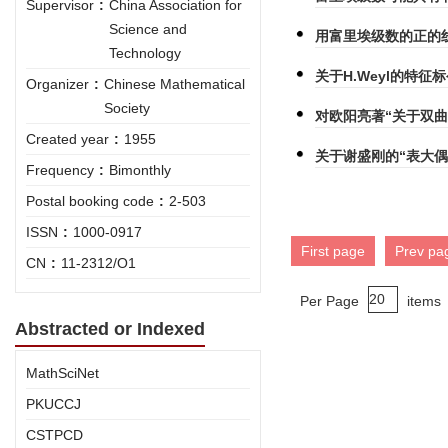
Supervisor
:
China Association for
Science and
用富里埃级数的正的
Technology
关于H.Weyl的特征
Organizer
:
Chinese Mathematical
Society
对欧阳亮著“关于双
Created year
:
1955
关于谢盛刚的“表大
Frequency
:
Bimonthly
Postal booking code
:
2-503
ISSN
:
1000-0917
First page
Prev pa
CN
:
11-2312/O1
Per Page
items
Abstracted or Indexed
MathSciNet
PKUCCJ
CSTPCD