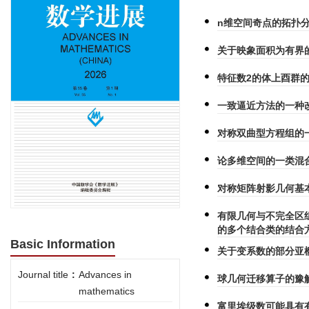
n维空间奇点的拓扑
关于映象面积为有界
特征数2的体上酉群
一致逼近方法的一种
对称双曲型方程组的
论多维空间的一类混
对称矩阵射影几何基
有限几何与不完全区组
的多个结合类的结合
Basic Information
关于变系数的部分亚
Journal title
:
Advances in
球几何迁移算子的豫
mathematics
富里埃级数可能具有