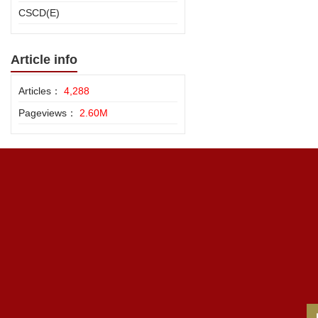
CSCD(E)
Article info
Articles：
4,288
Pageviews：
2.60M