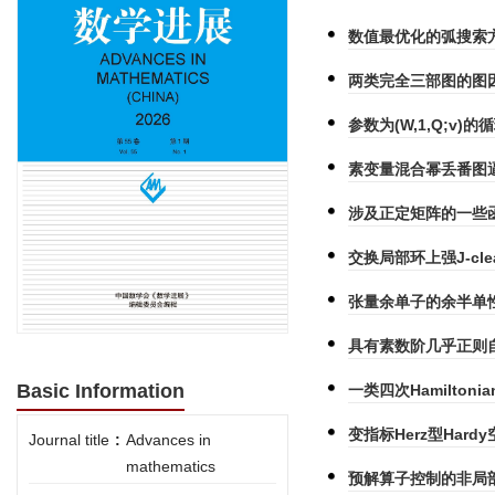
数值最优化的弧搜索
两类完全三部图的图
参数为(W,1,Q;v
素变量混合幂丢番图逼
涉及正定矩阵的一些
交换局部环上强J-cl
张量余单子的余半单
具有素数阶几乎正则
Basic Information
一类四次Hamilton
变指标Herz型Ha
Journal title
:
Advances in
mathematics
预解算子控制的非局