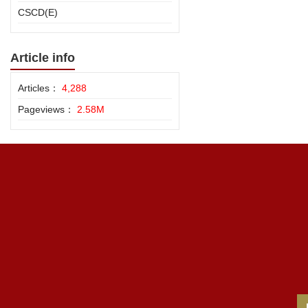
CSCD(E)
Article info
Articles：
4,288
Pageviews：
2.58M