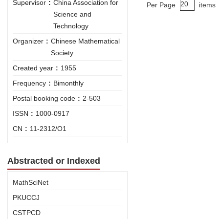
Supervisor
:
China Association for
Per Page
items
Science and
Technology
Organizer
:
Chinese Mathematical
Society
Created year
:
1955
Frequency
:
Bimonthly
Postal booking code
:
2-503
ISSN
:
1000-0917
CN
:
11-2312/O1
Abstracted or Indexed
MathSciNet
PKUCCJ
CSTPCD