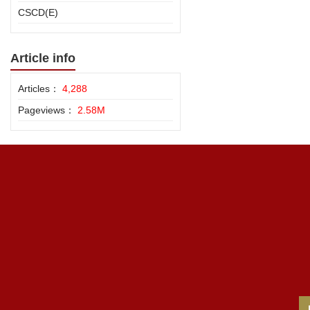
CSCD(E)
Article info
Articles：
4,288
Pageviews：
2.58M