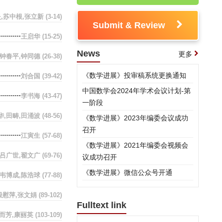
,苏中根,张立新
(3-14)
Submit & Review
王启华
(15-25)
News
更多
钟春平,钟同德
(26-38)
《数学进展》投审稿系统更换通知
刘合国
(39-42)
中国数学会2024年学术会议计划-第
李书海
(43-47)
一阶段
华,田畴,田涌波
(48-56)
《数学进展》2023年编委会议成功
召开
江寅生
(57-68)
《数学进展》2021年编委会视频会
吕广世,翟文广
(69-76)
议成功召开
《数学进展》微信公众号开通
,韦博成,陈浩球
(77-88)
殷慰萍,张文娟
(89-102)
Fulltext link
而芳,康丽英
(103-109)