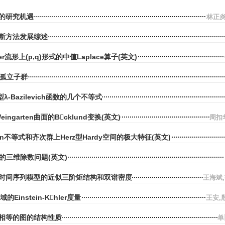
的研究机遇
林正炎
断方法发展综述
sler流形上(p,q)形式的中值Laplace算子(英文)
-孤立子群
型λ-Bazilevich函数的几个不等式
Weingarten曲面的Bcklund变换(英文)
周扣
Stein不等式和齐次群上Herz型Hardy空间的极大特征(英文)
类型的三维除数问题(英文)
时间序列模型的近似三阶矩结构和双谱密度
王海斌
的Einstein-Khler度量
王安,
相等的图的结构性质
单