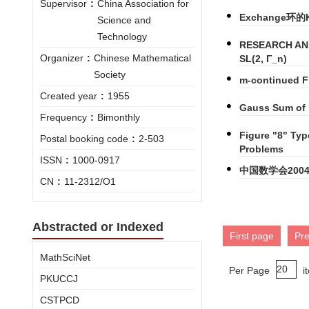
Supervisor
:
China Association for
Exchange环
Science and
Technology
RESEARCH ANN
Organizer
:
Chinese Mathematical
SL(2, Γ_n)
Society
m-continued Fr
Created year
:
1955
Gauss Sum of 
Frequency
:
Bimonthly
Figure "8" Typ
Postal booking code
:
2-503
Problems
ISSN
:
1000-0917
中国数学会200
CN
:
11-2312/O1
Abstracted or Indexed
First page
Pr
MathSciNet
Per Page
i
PKUCCJ
CSTPCD