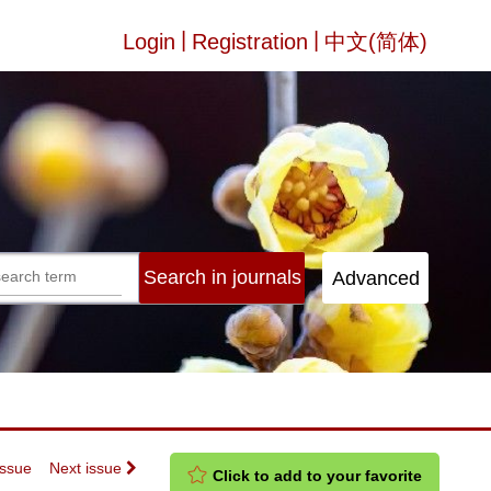
|
|
Login
Registration
中文(简体)
Issue
Next issue
Click to add to your favorite